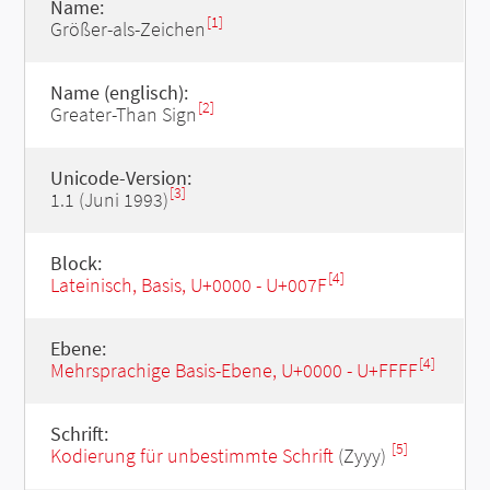
Name:
[1]
Größer-als-Zeichen
Name (englisch):
[2]
Greater-Than Sign
Unicode-Version:
[3]
1.1 (Juni 1993)
Block:
[4]
Lateinisch, Basis, U+0000 - U+007F
Ebene:
[4]
Mehrsprachige Basis-Ebene, U+0000 - U+FFFF
Schrift:
[5]
Kodierung für unbestimmte Schrift
(Zyyy)