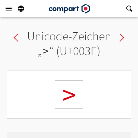
Unicode-Zeichen
Previous char
Ne
„
>
“ (U+003E)
>