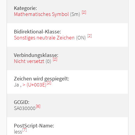
Kategorie:
[2]
Mathematisches Symbol
(Sm)
Bidirektional-Klasse:
[2]
Sonstiges neutrale Zeichen
(ON)
Verbindungsklasse:
[2]
Nicht versetzt
(0)
Zeichen wird gespiegelt:
[2]
Ja ,
> (U+003E)
GCGID:
[6]
SA030000
PostScript-Name:
[7]
less