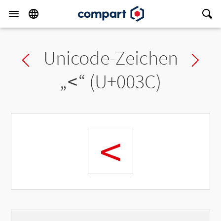
Unicode-Zeichen
Previous char
Ne
„
<
“ (U+003C)
<