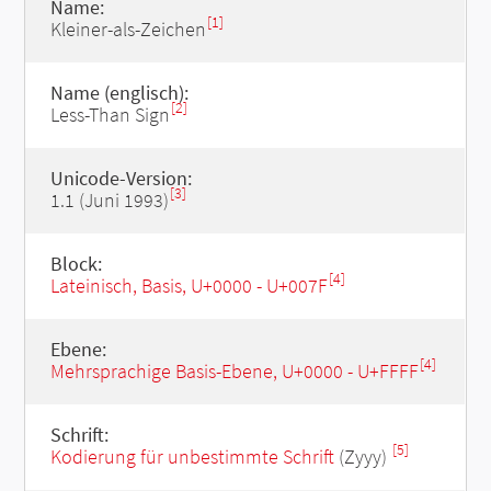
Name:
[1]
Kleiner-als-Zeichen
Name (englisch):
[2]
Less-Than Sign
Unicode-Version:
[3]
1.1 (Juni 1993)
Block:
[4]
Lateinisch, Basis, U+0000 - U+007F
Ebene:
[4]
Mehrsprachige Basis-Ebene, U+0000 - U+FFFF
Schrift:
[5]
Kodierung für unbestimmte Schrift
(Zyyy)