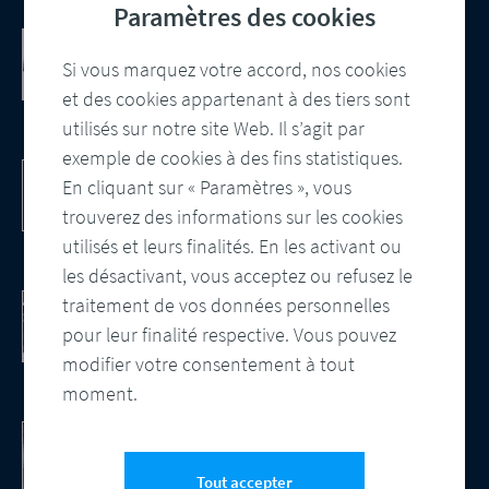
Paramètres des cookies
Communication client basée sur le
cloud Salesforce
Si vous marquez votre accord, nos cookies
Intégration, gestion centralisée des
et des cookies appartenant à des tiers sont
modèles et contrôle automatisé des
utilisés sur notre site Web. Il s’agit par
sorties
exemple de cookies à des fins statistiques.
DocBridge® Communication Suite
En cliquant sur « Paramètres », vous
Customer Communication Management
Solution native du cloud
trouverez des informations sur les cookies
utilisés et leurs finalités. En les activant ou
les désactivant, vous acceptez ou refusez le
Contrôle documentaire. Obtenez le livre
traitement de vos données personnelles
blanc.
pour leur finalité respective. Vous pouvez
Regardez la vidéo - Les avantages d'une
modifier votre consentement à tout
assurance qualité automatisée
moment.
Gain d’efficacité grâce à l’IA
L'IA, un tournant pour le CCM
Tout accepter