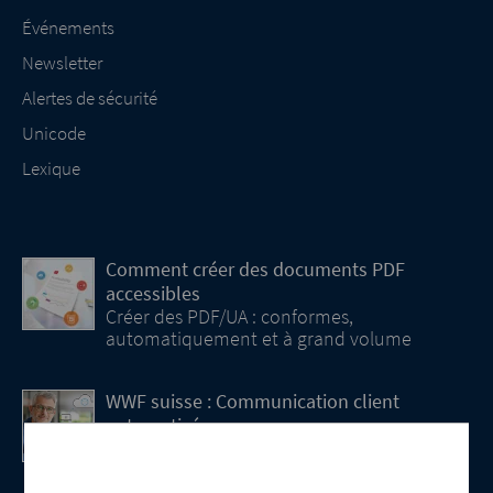
Événements
Newsletter
Alertes de sécurité
Unicode
Lexique
Comment créer des documents PDF
accessibles
Créer des PDF/UA : conformes,
automatiquement et à grand volume
WWF suisse : Communication client
automatisée
La prochaine étape de la transformation
digitale