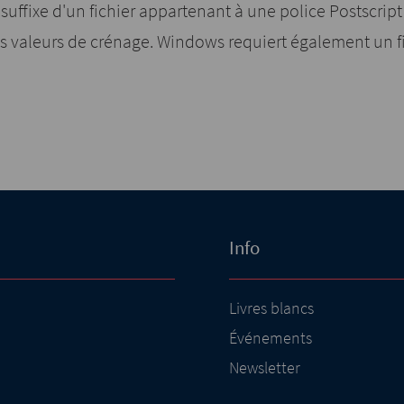
 suffixe d'un fichier appartenant à une police Postscript
 valeurs de crénage. Windows requiert également un fi
Info
Livres blancs
Événements
Newsletter