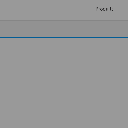
Pas
conférences en ligne organisés par Compart
Produits