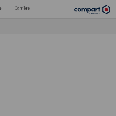
contenu métier des flux de production
e
Carrière