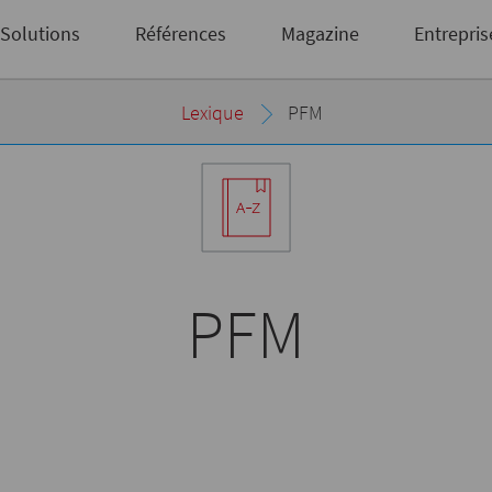
des documents et des sorties
 encore inscrit?
Inscrivez-vous ici
Solutions
Références
Magazine
Entrepris
Lexique
PFM
PFM