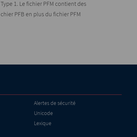
 Type 1. Le fichier PFM contient des
chier PFB en plus du fichier PFM
Alertes de sécurité
Unicode
Lexique