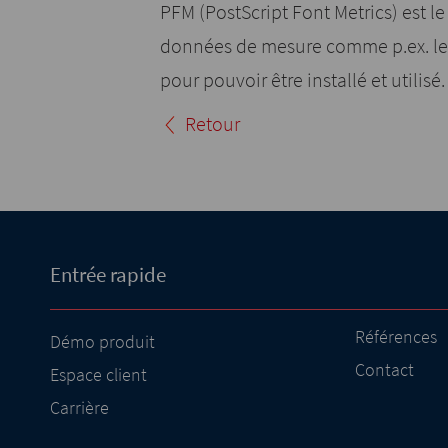
PFM (PostScript Font Metrics) est le
données de mesure comme p.ex. les
pour pouvoir être installé et utilisé.
Retour
Entrée rapide
Références
Démo produit
Contact
Espace client
Carrière