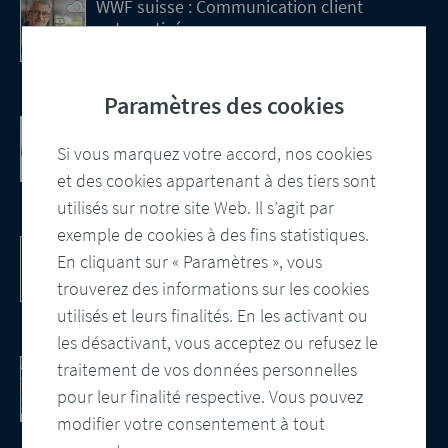
WWF suisse : Communication client
automatisée
La prochaine étape de la transformation
digitale
Paramètres des cookies
Communication client basée sur le
cloud Salesforce
Si vous marquez votre accord, nos cookies
Intégration, gestion centralisée des
et des cookies appartenant à des tiers sont
modèles et contrôle automatisé des
utilisés sur notre site Web. Il s’agit par
sorties
exemple de cookies à des fins statistiques.
DocBridge® Communication Suite
En cliquant sur « Paramètres », vous
Customer Communication Management
Solution native du cloud
trouverez des informations sur les cookies
utilisés et leurs finalités. En les activant ou
les désactivant, vous acceptez ou refusez le
Contrôle documentaire. Obtenez le livre
traitement de vos données personnelles
blanc.
pour leur finalité respective. Vous pouvez
Regardez la vidéo - Les avantages d'une
modifier votre consentement à tout
assurance qualité automatisée