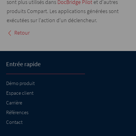
sont plus utilisés dans
DocBridge Pilot
et d'autres
produits Compart. Les applications générées sont
exécutées sur l'action d'un déclencheur.
Retour
Entrée rapide
Démo produit
Espace client
Carrière
Références
Contact