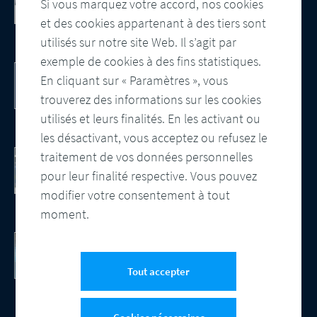
cloud Salesforce
Si vous marquez votre accord, nos cookies
Intégration, gestion centralisée des
et des cookies appartenant à des tiers sont
modèles et contrôle automatisé des
utilisés sur notre site Web. Il s’agit par
sorties
exemple de cookies à des fins statistiques.
DocBridge® Communication Suite
En cliquant sur « Paramètres », vous
Customer Communication Management
Solution native du cloud
trouverez des informations sur les cookies
utilisés et leurs finalités. En les activant ou
les désactivant, vous acceptez ou refusez le
Contrôle documentaire. Obtenez le livre
traitement de vos données personnelles
blanc.
pour leur finalité respective. Vous pouvez
Regardez la vidéo - Les avantages d'une
modifier votre consentement à tout
assurance qualité automatisée
moment.
Gain d’efficacité grâce à l’IA
L'IA, un tournant pour le CCM
Tout accepter