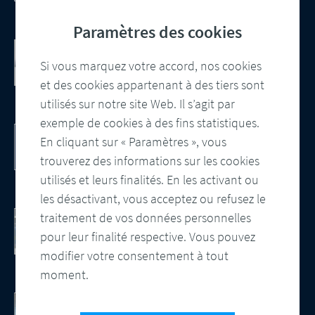
digitale
Paramètres des cookies
Communication client basée sur le
cloud Salesforce
Si vous marquez votre accord, nos cookies
Intégration, gestion centralisée des
et des cookies appartenant à des tiers sont
modèles et contrôle automatisé des
utilisés sur notre site Web. Il s’agit par
sorties
exemple de cookies à des fins statistiques.
DocBridge® Communication Suite
En cliquant sur « Paramètres », vous
Customer Communication Management
Solution native du cloud
trouverez des informations sur les cookies
utilisés et leurs finalités. En les activant ou
les désactivant, vous acceptez ou refusez le
Contrôle documentaire. Obtenez le livre
traitement de vos données personnelles
blanc.
pour leur finalité respective. Vous pouvez
Regardez la vidéo - Les avantages d'une
modifier votre consentement à tout
assurance qualité automatisée
moment.
Gain d’efficacité grâce à l’IA
L'IA, un tournant pour le CCM