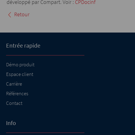
développé par Compart. Voir :
CPDocinf
Retour
Entrée rapide
Démo produit
Espace client
Carrière
Références
Contact
Info