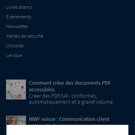
Livres blancs
Événements
Newsletter
Alertes de sécurité
Unicode
Lexique
Comment créer des documents PDF
accessibles
Créer des PDF/UA : conformes,
automatiquement et à grand volume
WWF suisse : Communication client
automatisée
La prochaine étape de la transformation