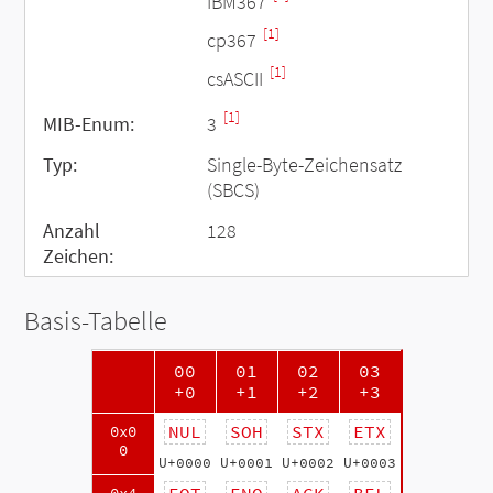
IBM367
[1]
cp367
[1]
csASCII
[1]
MIB-Enum:
3
Typ:
Single-Byte-Zeichensatz
(SBCS)
Anzahl
128
Zeichen:
Basis-Tabelle
00
01
02
03
+0
+1
+2
+3
NUL
SOH
STX
ETX
0x0
0
U+0000
U+0001
U+0002
U+0003
EOT
ENQ
ACK
BEL