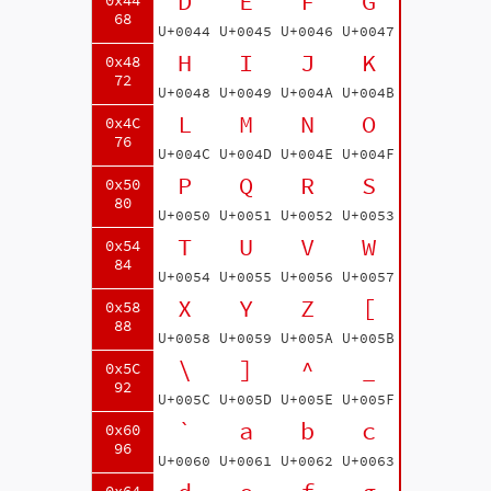
D
E
F
G
0x44
68
U+0044
U+0045
U+0046
U+0047
H
I
J
K
0x48
72
U+0048
U+0049
U+004A
U+004B
L
M
N
O
0x4C
76
U+004C
U+004D
U+004E
U+004F
P
Q
R
S
0x50
80
U+0050
U+0051
U+0052
U+0053
T
U
V
W
0x54
84
U+0054
U+0055
U+0056
U+0057
X
Y
Z
[
0x58
88
U+0058
U+0059
U+005A
U+005B
\
]
^
_
0x5C
92
U+005C
U+005D
U+005E
U+005F
`
a
b
c
0x60
96
U+0060
U+0061
U+0062
U+0063