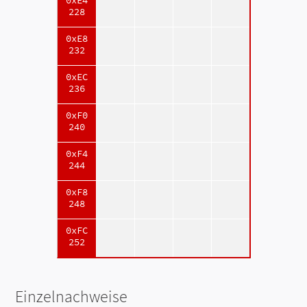
0xE4
228
0xE8
232
0xEC
236
0xF0
240
0xF4
244
0xF8
248
0xFC
252
Einzelnachweise