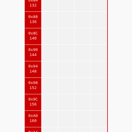
0x84
132
0x88
136
0x8C
140
0x90
144
0x94
148
0x98
152
0x9C
156
0xA0
160