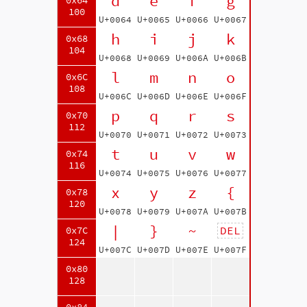
d
e
f
g
0x64
100
U+0064
U+0065
U+0066
U+0067
h
i
j
k
0x68
104
U+0068
U+0069
U+006A
U+006B
l
m
n
o
0x6C
108
U+006C
U+006D
U+006E
U+006F
p
q
r
s
0x70
112
U+0070
U+0071
U+0072
U+0073
t
u
v
w
0x74
116
U+0074
U+0075
U+0076
U+0077
x
y
z
{
0x78
120
U+0078
U+0079
U+007A
U+007B
|
}
~
DEL
0x7C
124
U+007C
U+007D
U+007E
U+007F
0x80
128