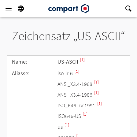
Zeichensatz „US-ASCII“
[1]
Name:
US-ASCII
[1]
Aliasse:
iso-ir-6
[1]
ANSI_X3.4-1968
[1]
ANSI_X3.4-1986
[1]
ISO_646.irv:1991
[1]
ISO646-US
[1]
us
[1]