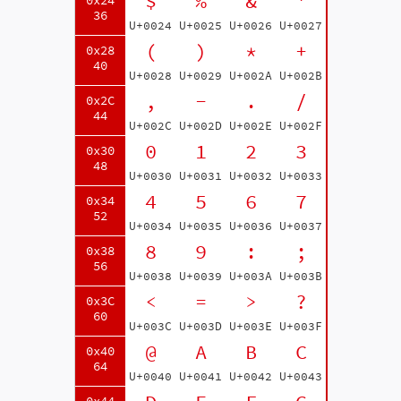
$
%
&
'
0x24
36
U+0024
U+0025
U+0026
U+0027
(
)
*
+
0x28
40
U+0028
U+0029
U+002A
U+002B
,
-
.
/
0x2C
44
U+002C
U+002D
U+002E
U+002F
0
1
2
3
0x30
48
U+0030
U+0031
U+0032
U+0033
4
5
6
7
0x34
52
U+0034
U+0035
U+0036
U+0037
8
9
:
;
0x38
56
U+0038
U+0039
U+003A
U+003B
<
=
>
?
0x3C
60
U+003C
U+003D
U+003E
U+003F
@
A
B
C
0x40
64
U+0040
U+0041
U+0042
U+0043