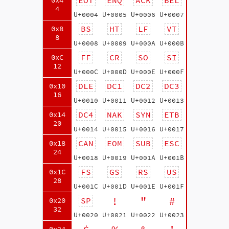
0x4
4
U+0004
U+0005
U+0006
U+0007
BS
HT
LF
VT
0x8
8
U+0008
U+0009
U+000A
U+000B
FF
CR
SO
SI
0xC
12
U+000C
U+000D
U+000E
U+000F
DLE
DC1
DC2
DC3
0x10
16
U+0010
U+0011
U+0012
U+0013
DC4
NAK
SYN
ETB
0x14
20
U+0014
U+0015
U+0016
U+0017
CAN
EOM
SUB
ESC
0x18
24
U+0018
U+0019
U+001A
U+001B
FS
GS
RS
US
0x1C
28
U+001C
U+001D
U+001E
U+001F
!
"
#
SP
0x20
32
U+0020
U+0021
U+0022
U+0023