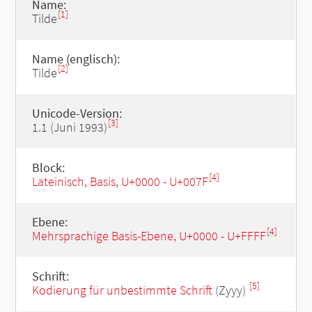
Name:
[1]
Tilde
Name (englisch):
[2]
Tilde
Unicode-Version:
[3]
1.1 (Juni 1993)
Block:
[4]
Lateinisch, Basis, U+0000 - U+007F
Ebene:
[4]
Mehrsprachige Basis-Ebene, U+0000 - U+FFFF
Schrift:
[5]
Kodierung für unbestimmte Schrift
(Zyyy)