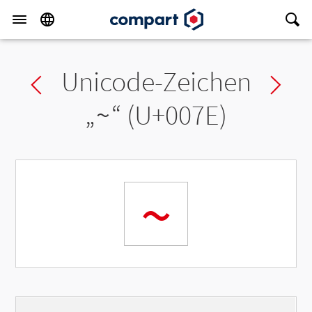
Unicode-Zeichen
Previous char
Ne
„
~
“ (U+007E)
~