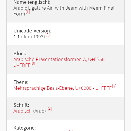
Name (englisch):
Arabic Ligature Ain with Jeem with Meem Final
[1]
Form
Unicode-Version:
[2]
1.1 (Juni 1993)
Block:
Arabische Präsentationsformen A, U+FB50 -
[3]
U+FDFF
Ebene:
[3]
Mehrsprachige Basis-Ebene, U+0000 - U+FFFF
Schrift:
[4]
Arabisch
(Arab)
Kategorie: