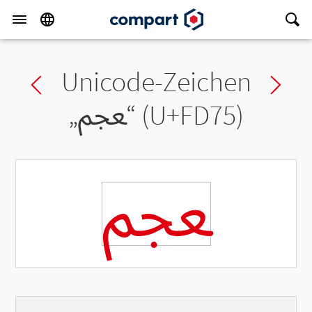
Unicode-Zeichen
Previous char
Ne
„
ﵵ
“ (U+FD75)
ﵵ