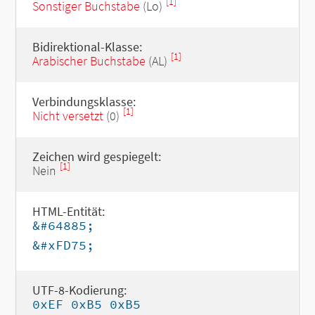
[1]
Sonstiger Buchstabe
(Lo)
Bidirektional-Klasse:
[1]
Arabischer Buchstabe
(AL)
Verbindungsklasse:
[1]
Nicht versetzt
(0)
Zeichen wird gespiegelt:
[1]
Nein
HTML-Entität:
&#64885;
&#xFD75;
UTF-8-Kodierung:
0xEF 0xB5 0xB5