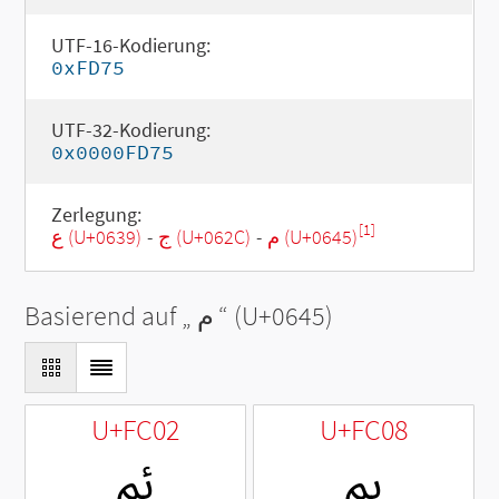
UTF-16-Kodierung:
0xFD75
UTF-32-Kodierung:
0x0000FD75
Zerlegung:
[1]
ع (U+0639)
-
ج (U+062C)
-
م (U+0645)
Basierend auf „
م
“ (U+0645)
U+FC02
U+FC08
ﰈ
ﰂ