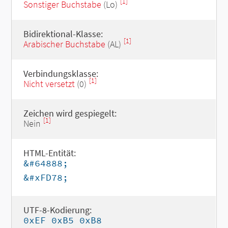
[1]
Sonstiger Buchstabe
(Lo)
Bidirektional-Klasse:
[1]
Arabischer Buchstabe
(AL)
Verbindungsklasse:
[1]
Nicht versetzt
(0)
Zeichen wird gespiegelt:
[1]
Nein
HTML-Entität:
&#64888;
&#xFD78;
UTF-8-Kodierung:
0xEF 0xB5 0xB8