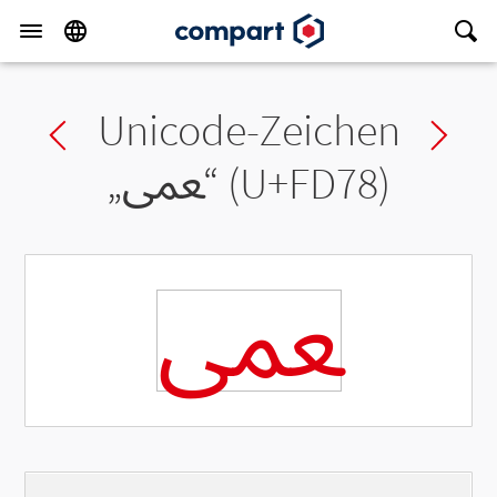
Unicode-Zeichen
Previous char
Ne
„
ﵸ
“ (U+FD78)
ﵸ