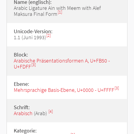
Name (englisch):
Arabic Ligature Ain with Meem with Alef
[1]
Maksura Final Form
Unicode-Version:
[2]
1.1 (Juni 1993)
Block:
Arabische Präsentationsformen A, U+FB50 -
[3]
U+FDFF
Ebene:
[3]
Mehrsprachige Basis-Ebene, U+0000 - U+FFFF
Schrift:
[4]
Arabisch
(Arab)
Kategorie: