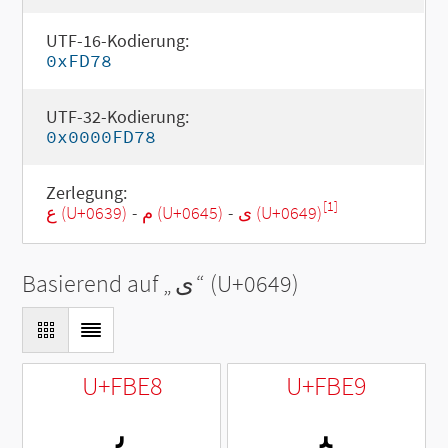
UTF-16-Kodierung:
0xFD78
UTF-32-Kodierung:
0x0000FD78
Zerlegung:
[1]
ع (U+0639)
-
م (U+0645)
-
ى (U+0649)
Basierend auf „
ى
“ (U+0649)
U+FBE8
U+FBE9
ﯩ
ﯨ