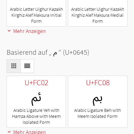
Arabic Letter Uighur Kazakh
Arabic Letter Uighur Kazakh
Kirghiz Alef Maksura Initial
Kirghiz Alef Maksura Medial
Form
Form
Mehr Anzeigen
Basierend auf „
م
“ (U+0645)
U+FC02
U+FC08
ﰈ
ﰂ
Arabic Ligature Yeh with
Arabic Ligature Beh with
Hamza Above with Meem
Meem Isolated Form
Isolated Form
Mehr Anzeigen