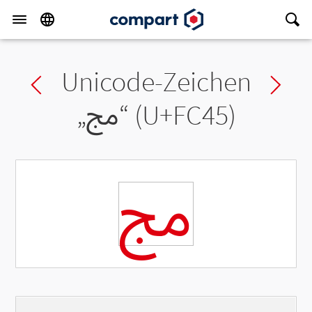
Unicode-Zeichen
Previous char
Ne
„
ﱅ
“ (U+FC45)
ﱅ