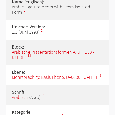
Name (englisch):
Arabic Ligature Meem with Jeem Isolated
[1]
Form
Unicode-Version:
[2]
1.1 (Juni 1993)
Block:
Arabische Präsentationsformen A, U+FB50 -
[3]
U+FDFF
Ebene:
[3]
Mehrsprachige Basis-Ebene, U+0000 - U+FFFF
Schrift:
[4]
Arabisch
(Arab)
Kategorie: