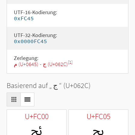
UTF-16-Kodierung:
0xFC45
UTF-32-Kodierung:
0x0000FC45
Zerlegung:
[1]
م (U+0645)
-
ج (U+062C)
Basierend auf „
ج
“ (U+062C)
U+FC00
U+FC05
ﰅ
ﰀ