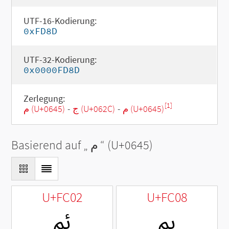
UTF-16-Kodierung:
0xFD8D
UTF-32-Kodierung:
0x0000FD8D
Zerlegung:
[1]
م (U+0645)
-
ج (U+062C)
-
م (U+0645)
Basierend auf „
م
“ (U+0645)
U+FC02
U+FC08
ﰈ
ﰂ