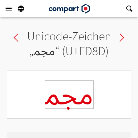
Unicode-Zeichen
Previous char
Ne
„
ﶍ
“ (U+FD8D)
ﶍ