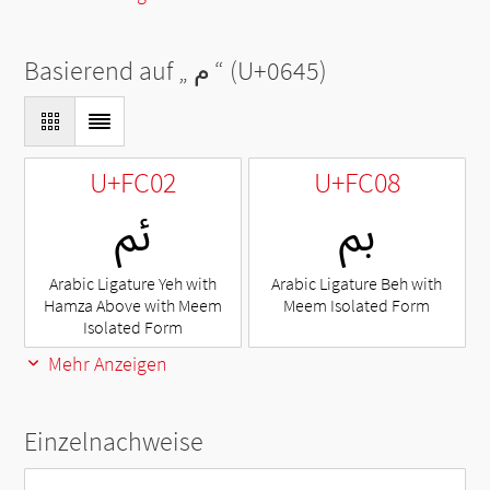
Basierend auf „
م
“ (U+0645)
U+FC02
U+FC08
ﰈ
ﰂ
Arabic Ligature Yeh with
Arabic Ligature Beh with
Hamza Above with Meem
Meem Isolated Form
Isolated Form
Mehr Anzeigen
Einzelnachweise