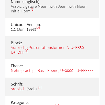
Name (englisch):
Arabic Ligature Meem with Jeem with Meem
[1]
Initial Form
Unicode-Version:
[2]
1.1 (Juni 1993)
Block:
Arabische Präsentationsformen A, U+FB50 -
[3]
U+FDFF
Ebene:
[3]
Mehrsprachige Basis-Ebene, U+0000 - U+FFFF
Schrift:
[4]
Arabisch
(Arab)
Kategorie: