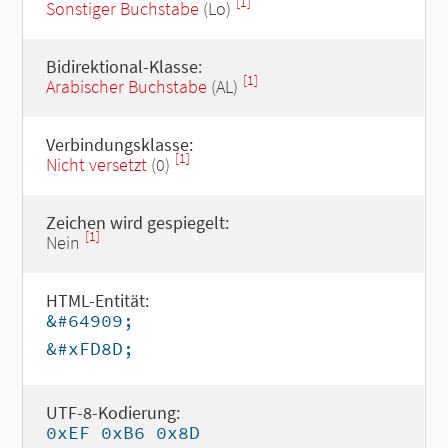
[1]
Sonstiger Buchstabe
(Lo)
Bidirektional-Klasse:
[1]
Arabischer Buchstabe
(AL)
Verbindungsklasse:
[1]
Nicht versetzt
(0)
Zeichen wird gespiegelt:
[1]
Nein
HTML-Entität:
&#64909;
&#xFD8D;
UTF-8-Kodierung:
0xEF 0xB6 0x8D