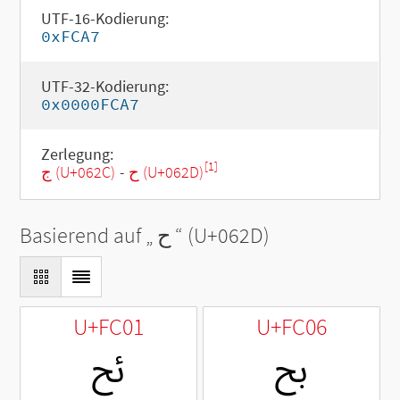
UTF-16-Kodierung:
0xFCA7
UTF-32-Kodierung:
0x0000FCA7
Zerlegung:
[1]
ج (U+062C)
-
ح (U+062D)
Basierend auf „
ح
“ (U+062D)
U+FC01
U+FC06
ﰆ
ﰁ