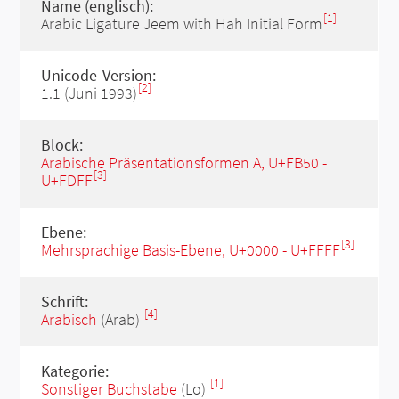
Name (englisch):
[1]
Arabic Ligature Jeem with Hah Initial Form
Unicode-Version:
[2]
1.1 (Juni 1993)
Block:
Arabische Präsentationsformen A, U+FB50 -
[3]
U+FDFF
Ebene:
[3]
Mehrsprachige Basis-Ebene, U+0000 - U+FFFF
Schrift:
[4]
Arabisch
(Arab)
Kategorie:
[1]
Sonstiger Buchstabe
(Lo)