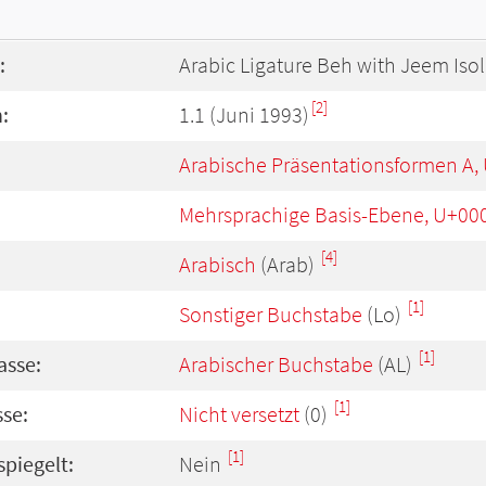
:
Arabic Ligature Beh with Jeem Iso
[2]
:
1.1 (Juni 1993)
Arabische Präsentationsformen A,
Mehrsprachige Basis-Ebene, U+00
[4]
Arabisch
(Arab)
[1]
Sonstiger Buchstabe
(Lo)
[1]
asse:
Arabischer Buchstabe
(AL)
[1]
se:
Nicht versetzt
(0)
[1]
spiegelt:
Nein