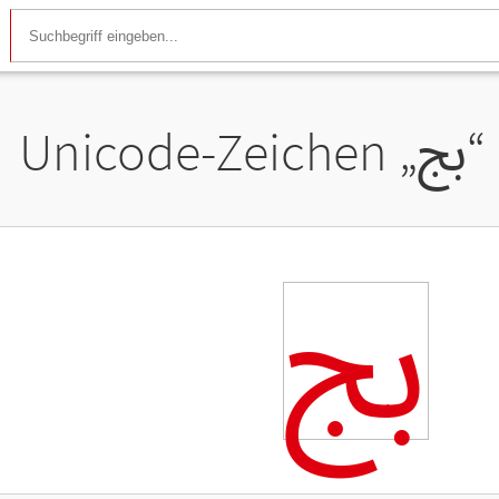
Unicode-Zeichen „
ﰅ
“
ﰅ