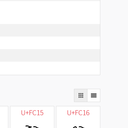
U+FC15
U+FC16
ﰖ
ﰕ