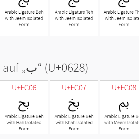
Arabic Ligature Beh
Arabic Ligature Teh
Arabic Ligature T
with Jeem Isolated
with Jeem Isolated
with Jeem Isolat
Form
Form
Form
 auf „
ب
“ (U+0628)
U+FC06
U+FC07
U+FC08
ﰈ
ﰇ
ﰆ
Arabic Ligature Beh
Arabic Ligature Beh
Arabic Ligature 
with Hah Isolated
with Khah Isolated
with Meem Isola
Form
Form
Form