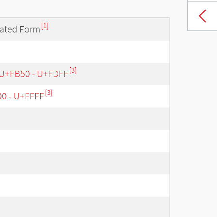
[1]
lated Form
[3]
 U+FB50 - U+FDFF
[3]
00 - U+FFFF