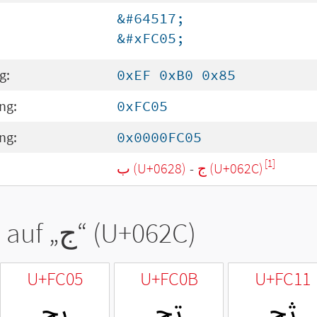
&#64517;
&#xFC05;
g:
0xEF 0xB0 0x85
ng:
0xFC05
ng:
0x0000FC05
[1]
ب (U+0628)
-
ج (U+062C)
 auf „
ج
“ (U+062C)
U+FC05
U+FC0B
U+FC11
ﰑ
ﰋ
ﰅ