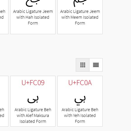
heh
Arabic Ligature Jeem
Arabic Ligature Jeem
ed
with Hah Isolated
with Meem Isolated
Form
Form
U+FC09
U+FC0A
ﰊ
ﰉ
Beh
Arabic Ligature Beh
Arabic Ligature Beh
ted
with Alef Maksura
with Yeh Isolated
Isolated Form
Form