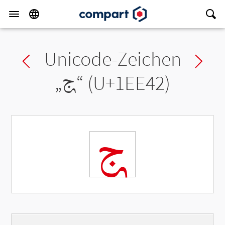
Unicode-Zeichen
Previous char
Ne
„
𞹂
“ (U+1EE42)
𞹂