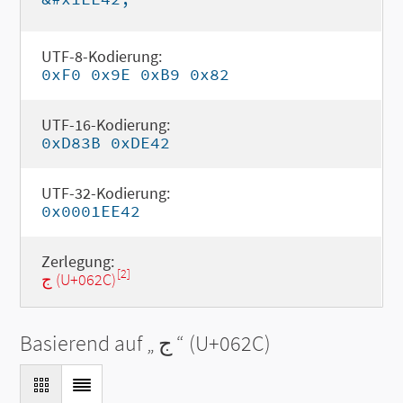
UTF-8-Kodierung:
0xF0 0x9E 0xB9 0x82
UTF-16-Kodierung:
0xD83B 0xDE42
UTF-32-Kodierung:
0x0001EE42
Zerlegung:
[2]
ج (U+062C)
Basierend auf „
ج
“ (U+062C)