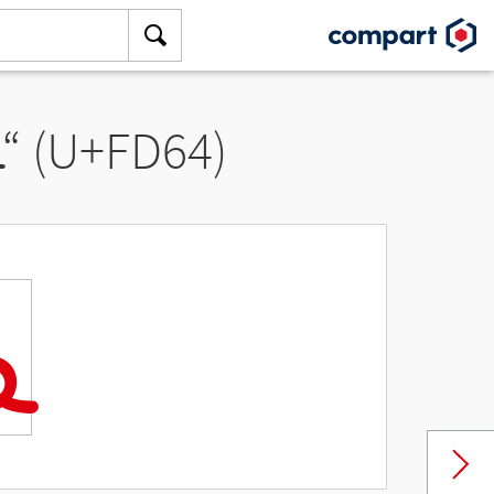
ﵤ
“ (U+FD64)
ﵤ