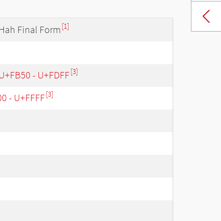
[1]
 Hah Final Form
[3]
 U+FB50 - U+FDFF
[3]
00 - U+FFFF