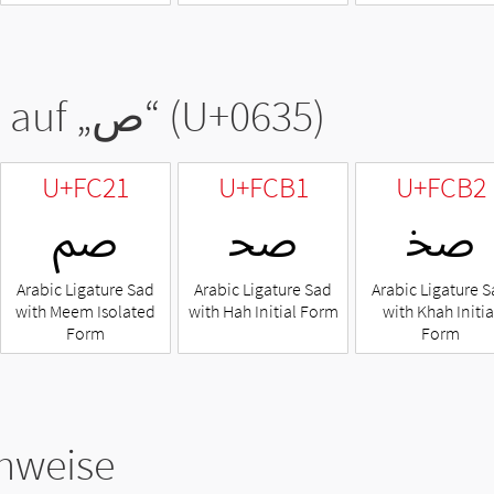
 auf „
ص
“ (U+0635)
U+FC21
U+FCB1
U+FCB2
ﲲ
ﲱ
ﰡ
Arabic Ligature Sad
Arabic Ligature Sad
Arabic Ligature 
with Meem Isolated
with Hah Initial Form
with Khah Initia
Form
Form
hweise