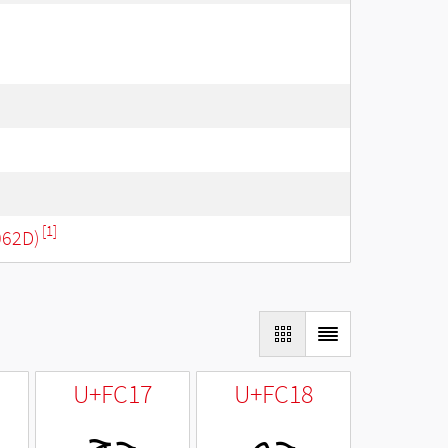
[1]
062D)
U+FC17
U+FC18
ﰘ
ﰗ