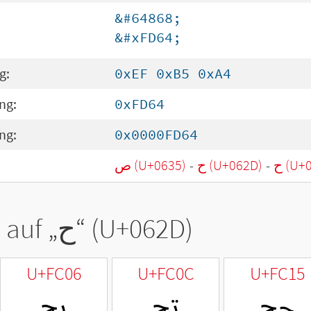
&#64868;
&#xFD64;
g:
0xEF 0xB5 0xA4
ng:
0xFD64
ng:
0x0000FD64
ص (U+0635)
-
ح (U+062D)
-
ح (U+
 auf „
ح
“ (U+062D)
U+FC06
U+FC0C
U+FC15
ﰕ
ﰌ
ﰆ