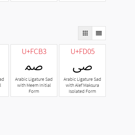
U+FCB3
U+FD05
ﴅ
ﲳ
Sad
Arabic Ligature Sad
Arabic Ligature Sad
l
with Meem Initial
with Alef Maksura
Form
Isolated Form