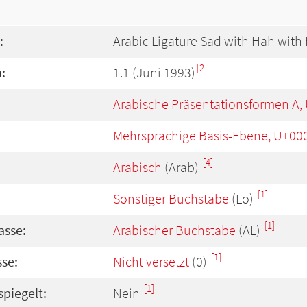
:
Arabic Ligature Sad with Hah with
[2]
:
1.1 (Juni 1993)
Arabische Präsentationsformen A,
Mehrsprachige Basis-Ebene, U+00
[4]
Arabisch
(Arab)
[1]
Sonstiger Buchstabe
(Lo)
[1]
asse:
Arabischer Buchstabe
(AL)
[1]
se:
Nicht versetzt
(0)
[1]
spiegelt:
Nein