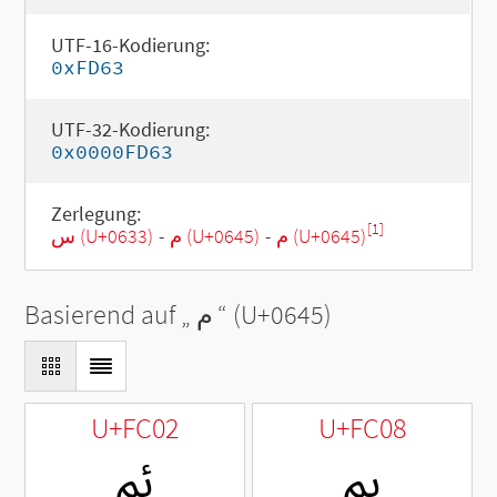
UTF-16-Kodierung:
0xFD63
UTF-32-Kodierung:
0x0000FD63
Zerlegung:
[1]
س (U+0633)
-
م (U+0645)
-
م (U+0645)
Basierend auf „
م
“ (U+0645)
U+FC02
U+FC08
ﰈ
ﰂ