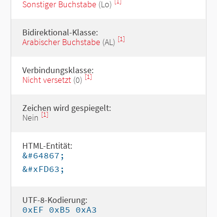
[1]
Sonstiger Buchstabe
(Lo)
Bidirektional-Klasse:
[1]
Arabischer Buchstabe
(AL)
Verbindungsklasse:
[1]
Nicht versetzt
(0)
Zeichen wird gespiegelt:
[1]
Nein
HTML-Entität:
&#64867;
&#xFD63;
UTF-8-Kodierung:
0xEF 0xB5 0xA3