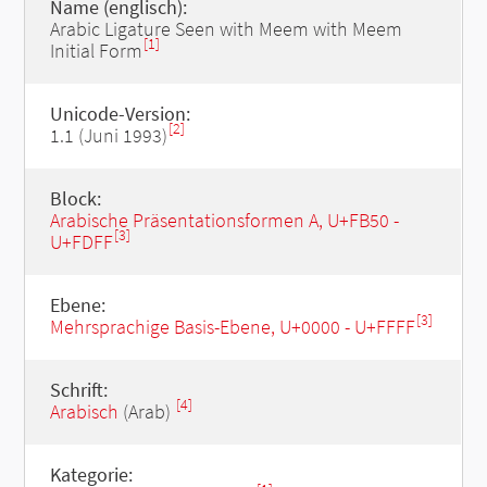
Name (englisch):
Arabic Ligature Seen with Meem with Meem
[1]
Initial Form
Unicode-Version:
[2]
1.1 (Juni 1993)
Block:
Arabische Präsentationsformen A, U+FB50 -
[3]
U+FDFF
Ebene:
[3]
Mehrsprachige Basis-Ebene, U+0000 - U+FFFF
Schrift:
[4]
Arabisch
(Arab)
Kategorie: