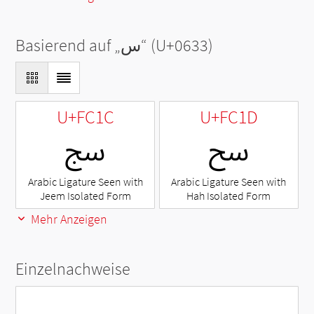
Basierend auf „
س
“ (U+0633)
U+FC1C
U+FC1D
ﰝ
ﰜ
Arabic Ligature Seen with
Arabic Ligature Seen with
Jeem Isolated Form
Hah Isolated Form
Mehr Anzeigen
Einzelnachweise