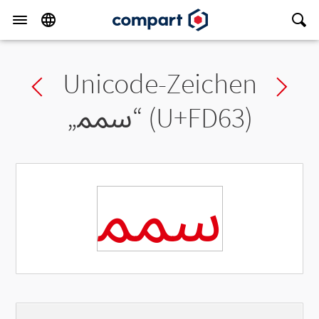
Unicode-Zeichen
Previous char
Ne
„
ﵣ
“ (U+FD63)
ﵣ