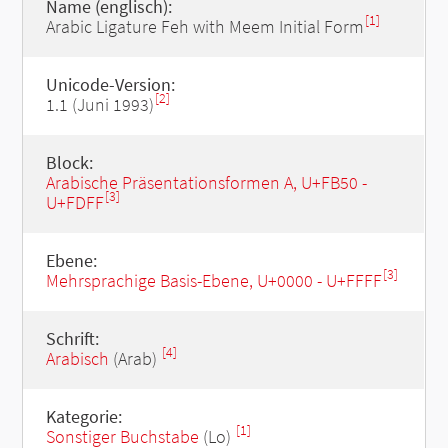
Name (englisch):
[1]
Arabic Ligature Feh with Meem Initial Form
Unicode-Version:
[2]
1.1 (Juni 1993)
Block:
Arabische Präsentationsformen A, U+FB50 -
[3]
U+FDFF
Ebene:
[3]
Mehrsprachige Basis-Ebene, U+0000 - U+FFFF
Schrift:
[4]
Arabisch
(Arab)
Kategorie:
[1]
Sonstiger Buchstabe
(Lo)