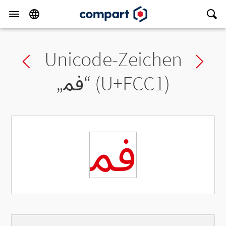
Unicode-Zeichen
Previous char
Ne
„
ﳁ
“ (U+FCC1)
ﳁ