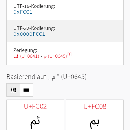
UTF-16-Kodierung:
0xFCC1
UTF-32-Kodierung:
0x0000FCC1
Zerlegung:
[1]
ف (U+0641)
-
م (U+0645)
Basierend auf „
م
“ (U+0645)
U+FC02
U+FC08
ﰈ
ﰂ