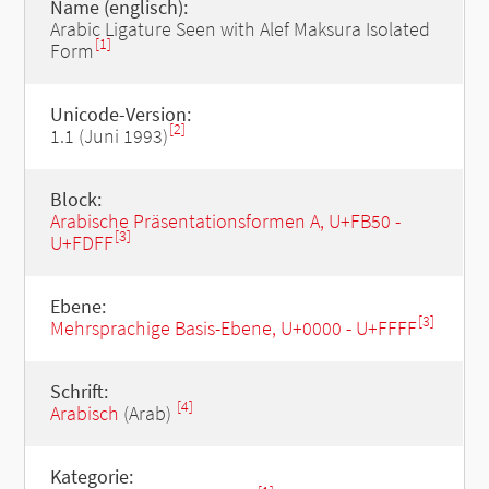
Name (englisch):
Arabic Ligature Seen with Alef Maksura Isolated
[1]
Form
Unicode-Version:
[2]
1.1 (Juni 1993)
Block:
Arabische Präsentationsformen A, U+FB50 -
[3]
U+FDFF
Ebene:
[3]
Mehrsprachige Basis-Ebene, U+0000 - U+FFFF
Schrift:
[4]
Arabisch
(Arab)
Kategorie: