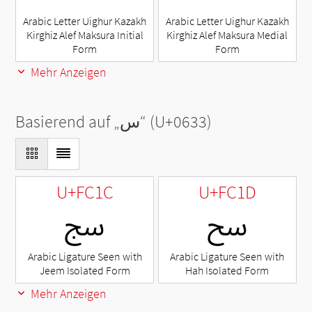
Arabic Letter Uighur Kazakh
Arabic Letter Uighur Kazakh
Kirghiz Alef Maksura Initial
Kirghiz Alef Maksura Medial
Form
Form
Mehr Anzeigen
Basierend auf „
س
“ (U+0633)
U+FC1C
U+FC1D
ﰝ
ﰜ
Arabic Ligature Seen with
Arabic Ligature Seen with
Jeem Isolated Form
Hah Isolated Form
Mehr Anzeigen