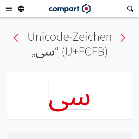
Unicode-Zeichen
Previous char
Ne
„
ﳻ
“ (U+FCFB)
ﳻ