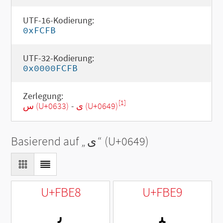
UTF-16-Kodierung:
0xFCFB
UTF-32-Kodierung:
0x0000FCFB
Zerlegung:
[1]
س (U+0633)
-
ى (U+0649)
Basierend auf „
ى
“ (U+0649)
U+FBE8
U+FBE9
ﯩ
ﯨ