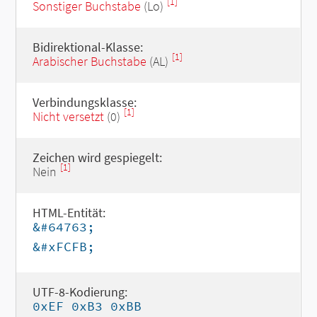
[1]
Sonstiger Buchstabe
(Lo)
Bidirektional-Klasse:
[1]
Arabischer Buchstabe
(AL)
Verbindungsklasse:
[1]
Nicht versetzt
(0)
Zeichen wird gespiegelt:
[1]
Nein
HTML-Entität:
&#64763;
&#xFCFB;
UTF-8-Kodierung:
0xEF 0xB3 0xBB