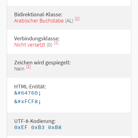
Bidirektional-Klasse:
[1]
Arabischer Buchstabe
(AL)
Verbindungsklasse:
[1]
Nicht versetzt
(0)
Zeichen wird gespiegelt:
[1]
Nein
HTML-Entität:
&#64760;
&#xFCF8;
UTF-8-Kodierung:
0xEF 0xB3 0xB8