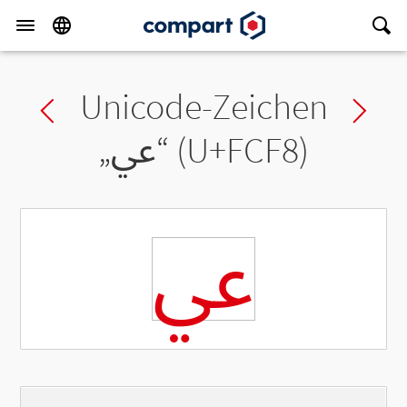
Unicode-Zeichen
Previous char
Ne
„
ﳸ
“ (U+FCF8)
ﳸ