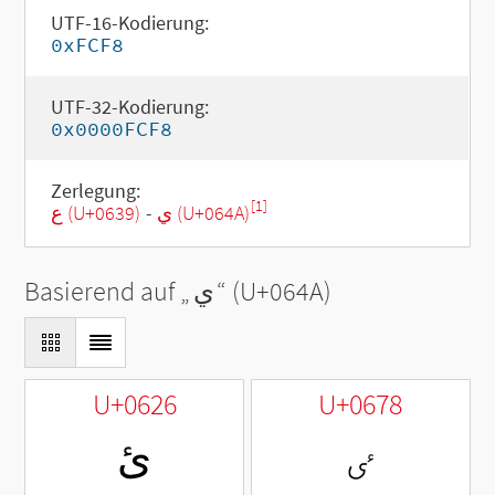
UTF-16-Kodierung:
0xFCF8
UTF-32-Kodierung:
0x0000FCF8
Zerlegung:
[1]
ع (U+0639)
-
ي (U+064A)
Basierend auf „
ي
“ (U+064A)
U+0626
U+0678
ٸ
ئ