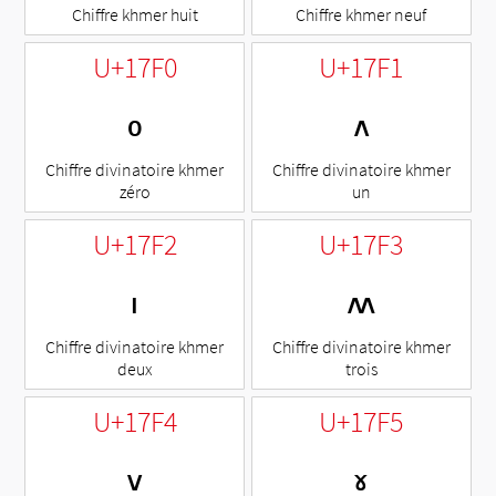
Chiffre khmer huit
Chiffre khmer neuf
U+17F0
U+17F1
៰
៱
Chiffre divinatoire khmer
Chiffre divinatoire khmer
zéro
un
U+17F2
U+17F3
៲
៳
Chiffre divinatoire khmer
Chiffre divinatoire khmer
deux
trois
U+17F4
U+17F5
៴
៵