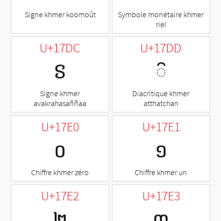
Signe khmer koomoût
Symbole monétaire khmer
riel
U+17DC
U+17DD
ៜ
◌៝
Signe khmer
Diacritique khmer
avakrahasaññaa
atthatchan
U+17E0
U+17E1
០
១
Chiffre khmer zéro
Chiffre khmer un
U+17E2
U+17E3
២
៣