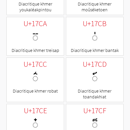
Diacritique khmer
Diacritique khmer
youkaléakpintou
moûséketoen
U+17CA
U+17CB
◌៊
◌់
Diacritique khmer treisap
Diacritique khmer bantak
U+17CC
U+17CD
◌៌
◌៍
Diacritique khmer robat
Diacritique khmer
toandakhiat
U+17CE
U+17CF
◌៎
◌៏