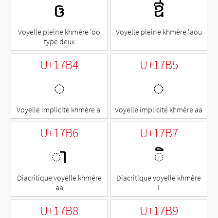
ឲ
ឳ
Voyelle pleine khmère 'oo
Voyelle pleine khmère 'aou
type deux
U+17B4
U+17B5
◌឴
◌឵
Voyelle implicite khmère a'
Voyelle implicite khmère aa
U+17B6
U+17B7
ា
◌ិ
Diacritique voyelle khmère
Diacritique voyelle khmère
aa
I
U+17B8
U+17B9