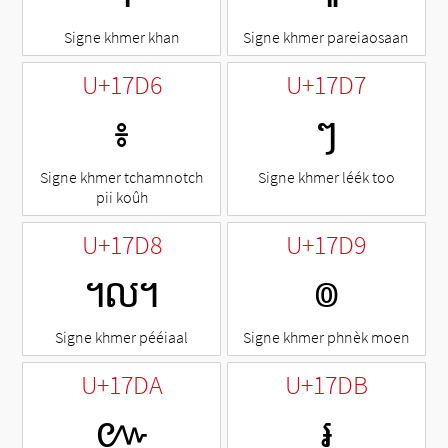
Signe khmer khan
Signe khmer pareiaosaan
U+17D6
U+17D7
៖
ៗ
Signe khmer tchamnotch
Signe khmer léék too
pii koûh
U+17D8
U+17D9
៘
៙
Signe khmer pééiaal
Signe khmer phnèk moen
U+17DA
U+17DB
៚
៛