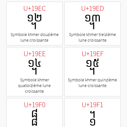
U+19EC
U+19ED
᧬
᧭
Symbole khmer douzième
Symbole khmer treizième
lune croissante
lune croissante
U+19EE
U+19EF
᧮
᧯
Symbole khmer
Symbole khmer quinzième
quatorzième lune
lune croissante
croissante
U+19F0
U+19F1
᧰
᧱