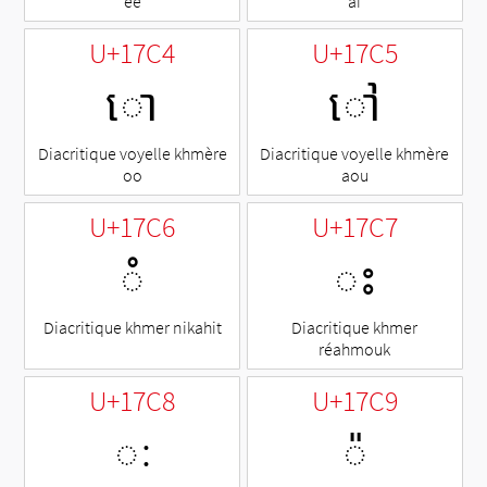
èè
aï
U+17C4
U+17C5
ោ
ៅ
Diacritique voyelle khmère
Diacritique voyelle khmère
oo
aou
U+17C6
U+17C7
◌ំ
ះ
Diacritique khmer nikahit
Diacritique khmer
réahmouk
U+17C8
U+17C9
ៈ
◌៉