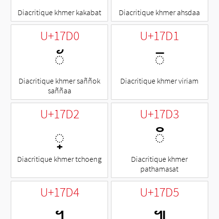
Diacritique khmer kakabat
Diacritique khmer ahsdaa
U+17D0
U+17D1
◌័
◌៑
Diacritique khmer saññok
Diacritique khmer viriam
saññaa
U+17D2
U+17D3
◌្
◌៓
Diacritique khmer tchoeng
Diacritique khmer
pathamasat
U+17D4
U+17D5
។
៕