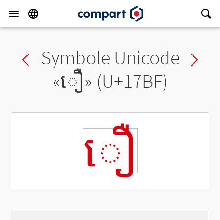
Symbole Unicode
Previous char
Ne
«
ឿ
» (U+17BF)
ឿ