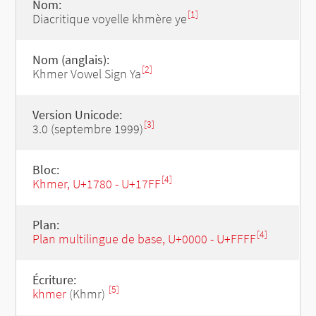
Nom:
[1]
Diacritique voyelle khmère ye
Nom (anglais):
[2]
Khmer Vowel Sign Ya
Version Unicode:
[3]
3.0 (septembre 1999)
Bloc:
[4]
Khmer, U+1780 - U+17FF
Plan:
[4]
Plan multilingue de base, U+0000 - U+FFFF
Écriture:
[5]
khmer
(Khmr)