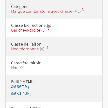
Catégorie:
[2]
Marque combinatoire avec chasse
(Mc)
Classe bidirectionelle:
[2]
Gauche-à-droite
(L)
Classe de liaison:
[2]
Non réordonné
(0)
Caractère miroir:
[2]
Non
Entité HTML:
&#6079;
&#x17BF;