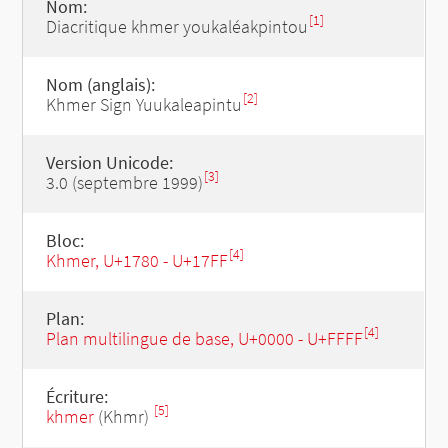
Nom:
[1]
Diacritique khmer youkaléakpintou
Nom (anglais):
[2]
Khmer Sign Yuukaleapintu
Version Unicode:
[3]
3.0 (septembre 1999)
Bloc:
[4]
Khmer, U+1780 - U+17FF
Plan:
[4]
Plan multilingue de base, U+0000 - U+FFFF
Écriture:
[5]
khmer
(Khmr)