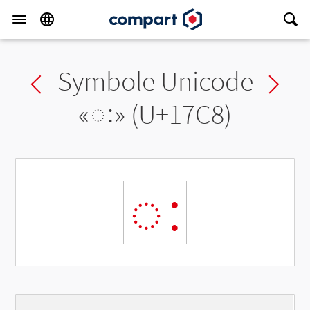
Symbole Unicode
Previous char
Ne
«
ៈ
» (U+17C8)
ៈ