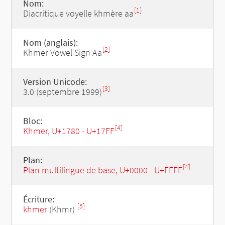
Nom:
[1]
Diacritique voyelle khmère aa
Nom (anglais):
[2]
Khmer Vowel Sign Aa
Version Unicode:
[3]
3.0 (septembre 1999)
Bloc:
[4]
Khmer, U+1780 - U+17FF
Plan:
[4]
Plan multilingue de base, U+0000 - U+FFFF
Écriture:
[5]
khmer
(Khmr)