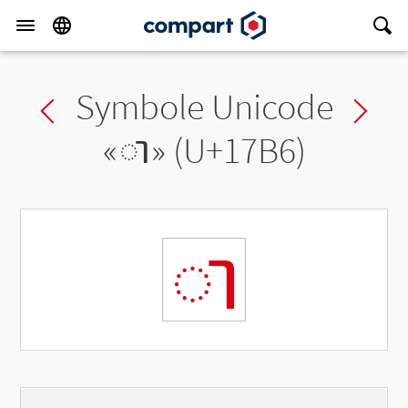
Symbole Unicode
Previous char
Ne
«
ា
» (U+17B6)
ា