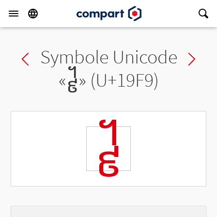
Symbole Unicode
Previous char
Ne
«
᧹
» (U+19F9)
᧹