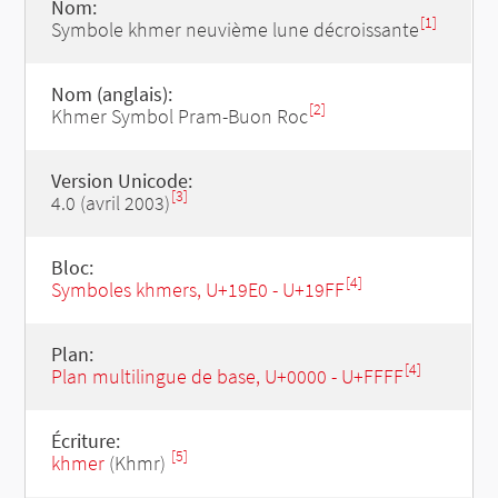
Nom:
[1]
Symbole khmer neuvième lune décroissante
Nom (anglais):
[2]
Khmer Symbol Pram-Buon Roc
Version Unicode:
[3]
4.0 (avril 2003)
Bloc:
[4]
Symboles khmers, U+19E0 - U+19FF
Plan:
[4]
Plan multilingue de base, U+0000 - U+FFFF
Écriture:
[5]
khmer
(Khmr)