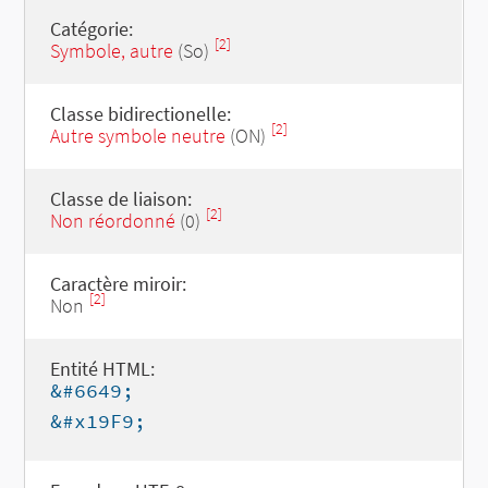
Catégorie:
[2]
Symbole, autre
(So)
Classe bidirectionelle:
[2]
Autre symbole neutre
(ON)
Classe de liaison:
[2]
Non réordonné
(0)
Caractère miroir:
[2]
Non
Entité HTML:
&#6649;
&#x19F9;