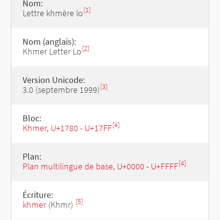
Nom:
[1]
Lettre khmère lo
Nom (anglais):
[2]
Khmer Letter Lo
Version Unicode:
[3]
3.0 (septembre 1999)
Bloc:
[4]
Khmer, U+1780 - U+17FF
Plan:
[4]
Plan multilingue de base, U+0000 - U+FFFF
Écriture:
[5]
khmer
(Khmr)