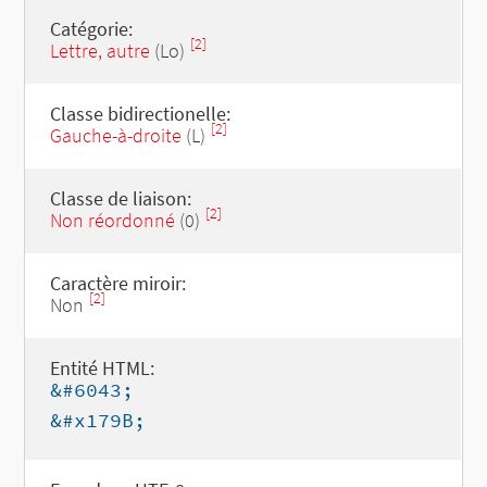
Catégorie:
[2]
Lettre, autre
(Lo)
Classe bidirectionelle:
[2]
Gauche-à-droite
(L)
Classe de liaison:
[2]
Non réordonné
(0)
Caractère miroir:
[2]
Non
Entité HTML:
&#6043;
&#x179B;