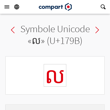
Symbole Unicode
Previous char
Ne
«
ល
» (U+179B)
ល