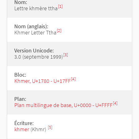
Nom:
[1]
Lettre khmère ttha
Nom (anglais):
[2]
Khmer Letter Ttha
Version Unicode:
[3]
3.0 (septembre 1999)
Bloc:
[4]
Khmer, U+1780 - U+17FF
Plan:
[4]
Plan multilingue de base, U+0000 - U+FFFF
Écriture:
[5]
khmer
(Khmr)