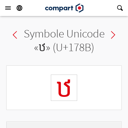
Symbole Unicode
Previous char
Ne
«
ឋ
» (U+178B)
ឋ