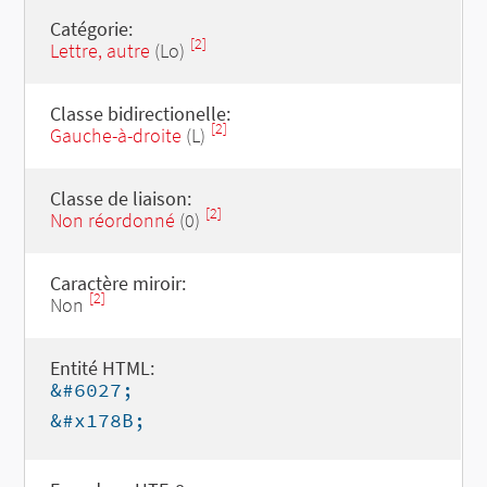
Catégorie:
[2]
Lettre, autre
(Lo)
Classe bidirectionelle:
[2]
Gauche-à-droite
(L)
Classe de liaison:
[2]
Non réordonné
(0)
Caractère miroir:
[2]
Non
Entité HTML:
&#6027;
&#x178B;