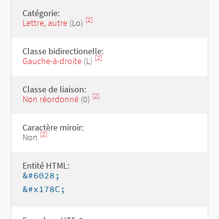
Catégorie:
[2]
Lettre, autre
(Lo)
Classe bidirectionelle:
[2]
Gauche-à-droite
(L)
Classe de liaison:
[2]
Non réordonné
(0)
Caractère miroir:
[2]
Non
Entité HTML:
&#6028;
&#x178C;