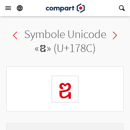
Symbole Unicode
Previous char
Ne
«
ឌ
» (U+178C)
ឌ