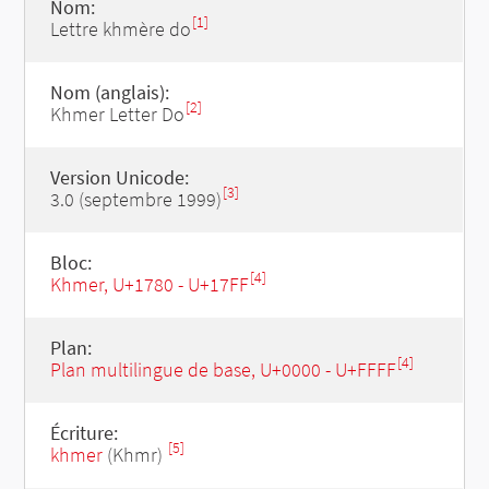
Nom:
[1]
Lettre khmère do
Nom (anglais):
[2]
Khmer Letter Do
Version Unicode:
[3]
3.0 (septembre 1999)
Bloc:
[4]
Khmer, U+1780 - U+17FF
Plan:
[4]
Plan multilingue de base, U+0000 - U+FFFF
Écriture:
[5]
khmer
(Khmr)