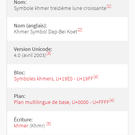
Nom:
[1]
Symbole khmer treizième lune croissante
Nom (anglais):
[2]
Khmer Symbol Dap-Bei Koet
Version Unicode:
[3]
4.0 (avril 2003)
Bloc:
[4]
Symboles khmers, U+19E0 - U+19FF
Plan:
[4]
Plan multilingue de base, U+0000 - U+FFFF
Écriture:
[5]
khmer
(Khmr)