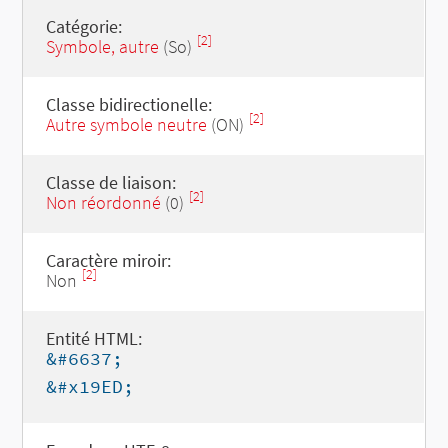
Catégorie:
[2]
Symbole, autre
(So)
Classe bidirectionelle:
[2]
Autre symbole neutre
(ON)
Classe de liaison:
[2]
Non réordonné
(0)
Caractère miroir:
[2]
Non
Entité HTML:
&#6637;
&#x19ED;