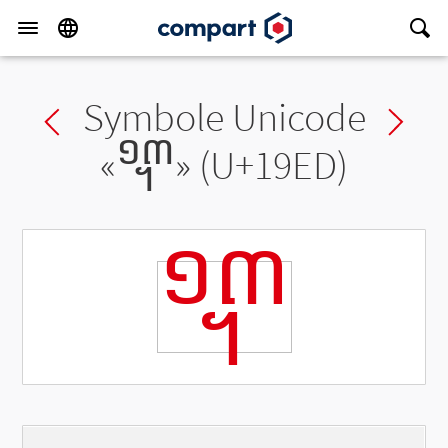
Symbole Unicode
Previous char
Ne
«
᧭
» (U+19ED)
᧭