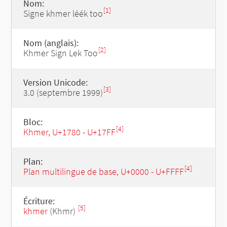
Nom:
[1]
Signe khmer léék too
Nom (anglais):
[2]
Khmer Sign Lek Too
Version Unicode:
[3]
3.0 (septembre 1999)
Bloc:
[4]
Khmer, U+1780 - U+17FF
Plan:
[4]
Plan multilingue de base, U+0000 - U+FFFF
Écriture:
[5]
khmer
(Khmr)