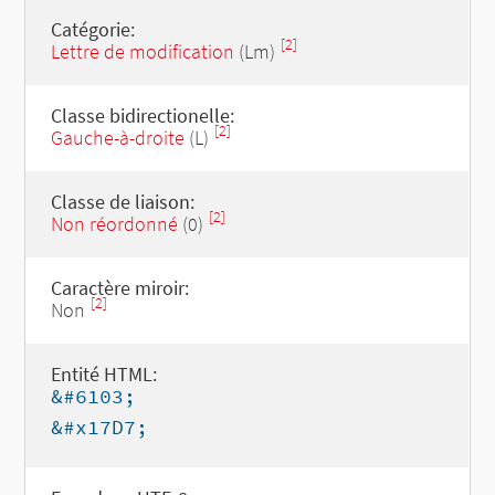
Catégorie:
[2]
Lettre de modification
(Lm)
Classe bidirectionelle:
[2]
Gauche-à-droite
(L)
Classe de liaison:
[2]
Non réordonné
(0)
Caractère miroir:
[2]
Non
Entité HTML:
&#6103;
&#x17D7;