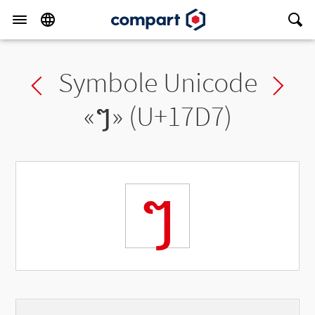
Symbole Unicode
Previous char
Ne
«
ៗ
» (U+17D7)
ៗ