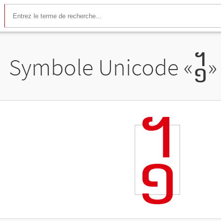
Symbole Unicode «
᧱
»
᧱