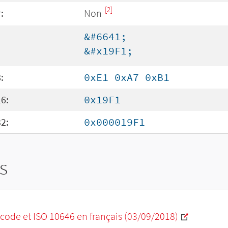
[2]
:
Non
&#6641;
&#x19F1;
:
0xE1 0xA7 0xB1
6:
0x19F1
2:
0x000019F1
s
code et ISO 10646 en français (03/09/2018)