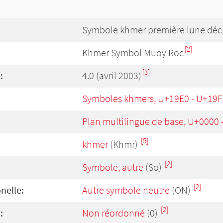
Symbole khmer première lune déc
[2]
Khmer Symbol Muoy Roc
[3]
:
4.0 (avril 2003)
Symboles khmers, U+19E0 - U+19F
Plan multilingue de base, U+0000
[5]
khmer
(Khmr)
[2]
Symbole, autre
(So)
[2]
onelle:
Autre symbole neutre
(ON)
[2]
:
Non réordonné
(0)