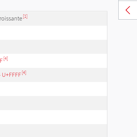
[1]
roissante
[4]
F
[4]
 - U+FFFF