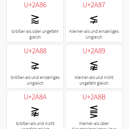
U+2A86
U+2A87
⪆
⪇
Größer-als oder ungefähr
Kleiner-als und einzeiliges
gleich
Ungleich
U+2A88
U+2A89
⪈
⪉
Größer-als und einzeiliges
Kleiner-als und nicht
Ungleich
ungefähr gleich
U+2A8A
U+2A8B
⪊
⪋
Größer-als und nicht
Kleiner-als über
ungefähr gleich
Gleichheitszeichen über