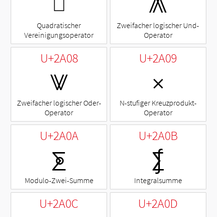
⨆
⨇
Quadratischer
Zweifacher logischer Und-
Vereinigungsoperator
Operator
U+2A08
U+2A09
⨈
⨉
Zweifacher logischer Oder-
N-stufiger Kreuzprodukt-
Operator
Operator
U+2A0A
U+2A0B
⨊
⨋
Modulo-Zwei-Summe
Integralsumme
U+2A0C
U+2A0D