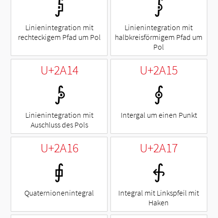
⨒
⨓
Linienintegration mit
Linienintegration mit
rechteckigem Pfad um Pol
halbkreisförmigem Pfad um
Pol
U+2A14
U+2A15
⨔
⨕
Linienintegration mit
Intergal um einen Punkt
Auschluss des Pols
U+2A16
U+2A17
⨖
⨗
Quaternionenintegral
Integral mit Linkspfeil mit
Haken