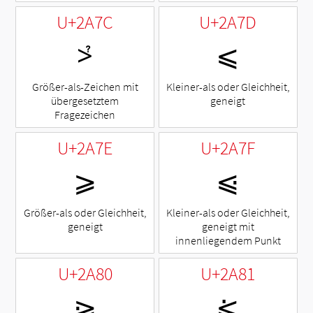
U+2A7C
U+2A7D
⩼
⩽
Größer-als-Zeichen mit
Kleiner-als oder Gleichheit,
übergesetztem
geneigt
Fragezeichen
U+2A7E
U+2A7F
⩾
⩿
Größer-als oder Gleichheit,
Kleiner-als oder Gleichheit,
geneigt
geneigt mit
innenliegendem Punkt
U+2A80
U+2A81
⪀
⪁