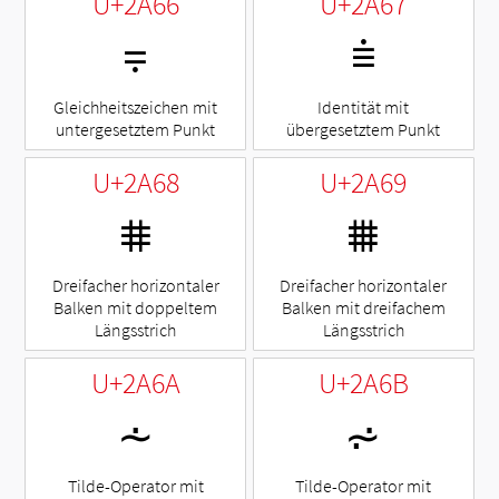
U+2A66
U+2A67
⩦
⩧
Gleichheitszeichen mit
Identität mit
untergesetztem Punkt
übergesetztem Punkt
U+2A68
U+2A69
⩨
⩩
Dreifacher horizontaler
Dreifacher horizontaler
Balken mit doppeltem
Balken mit dreifachem
Längsstrich
Längsstrich
U+2A6A
U+2A6B
⩪
⩫
Tilde-Operator mit
Tilde-Operator mit