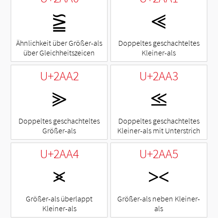
⪠
⪡
Ähnlichkeit über Größer-als
Doppeltes geschachteltes
über Gleichheitszeicen
Kleiner-als
U+2AA2
U+2AA3
⪢
⪣
Doppeltes geschachteltes
Doppeltes geschachteltes
Größer-als
Kleiner-als mit Unterstrich
U+2AA4
U+2AA5
⪤
⪥
Größer-als überlappt
Größer-als neben Kleiner-
Kleiner-als
als