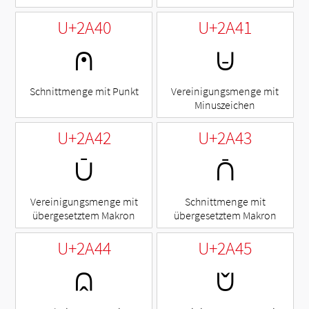
U+2A40
U+2A41
⩀
⩁
Schnittmenge mit Punkt
Vereinigungsmenge mit
Minuszeichen
U+2A42
U+2A43
⩂
⩃
Vereinigungsmenge mit
Schnittmenge mit
übergesetztem Makron
übergesetztem Makron
U+2A44
U+2A45
⩄
⩅