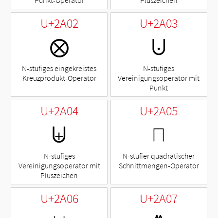
U+2A02
U+2A03
⨂
⨃
N-stufiges eingekreistes
N-stufiges
Kreuzprodukt-Operator
Vereinigungsoperator mit
Punkt
U+2A04
U+2A05
⨄
⨅
N-stufiges
N-stufier quadratischer
Vereinigungsoperator mit
Schnittmengen-Operator
Pluszeichen
U+2A06
U+2A07