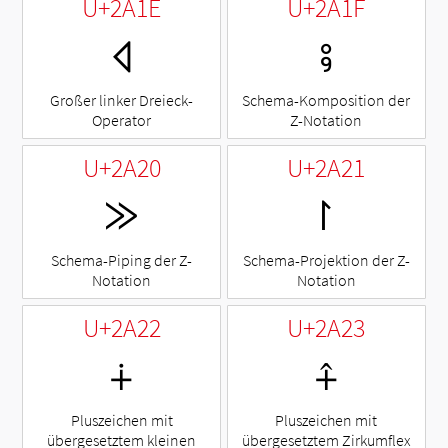
U+2A1E
U+2A1F
⨞
⨟
Großer linker Dreieck-
Schema-Komposition der
Operator
Z-Notation
U+2A20
U+2A21
⨠
⨡
Schema-Piping der Z-
Schema-Projektion der Z-
Notation
Notation
U+2A22
U+2A23
⨢
⨣
Pluszeichen mit
Pluszeichen mit
übergesetztem kleinen
übergesetztem Zirkumflex