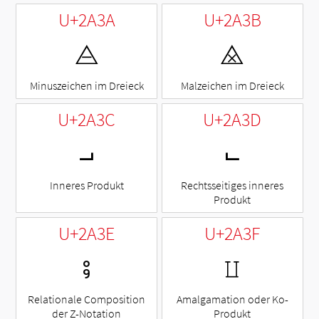
U+2A3A
U+2A3B
⨺
⨻
Minuszeichen im Dreieck
Malzeichen im Dreieck
U+2A3C
U+2A3D
⨼
⨽
Inneres Produkt
Rechtsseitiges inneres
Produkt
U+2A3E
U+2A3F
⨾
⨿
Relationale Composition
Amalgamation oder Ko-
der Z-Notation
Produkt