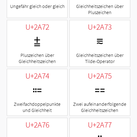
Ungefähr gleich oder gleich
Gleichheitszeichen über
Pluszeichen
U+2A72
U+2A73
⩲
⩳
Pluszeichen über
Gleichheitszeichen über
Gleichheitszeichen
Tilde-Operator
U+2A74
U+2A75
⩴
⩵
Zweifachdoppelpunkte
Zwei aufeinanderfolgende
und Gleichheit
Gleichheitszeichen
U+2A76
U+2A77