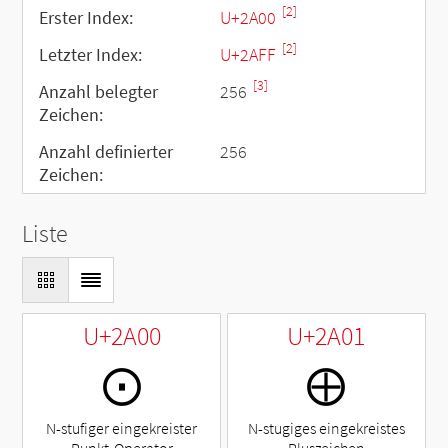
[2]
Erster Index:
U+2A00
[2]
Letzter Index:
U+2AFF
[3]
Anzahl belegter
256
Zeichen:
Anzahl definierter
256
Zeichen:
Liste
U+2A00
U+2A01
⨀
⨁
N-stufiger eingekreister
N-stugiges eingekreistes
Punkt-Operator
Pluszeichen