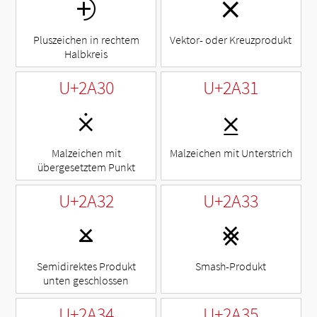
⨮
⨯
Pluszeichen in rechtem
Vektor- oder Kreuzprodukt
Halbkreis
U+2A30
U+2A31
⨰
⨱
Malzeichen mit
Malzeichen mit Unterstrich
übergesetztem Punkt
U+2A32
U+2A33
⨲
⨳
Semidirektes Produkt
Smash-Produkt
unten geschlossen
U+2A34
U+2A35