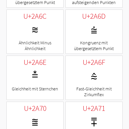
übergesetztem Punkt
aufsteigenden Punkten
U+2A6C
U+2A6D
⩬
⩭
Ähnlichkeit Minus
Kongruenz mit
Ähnlichkeit
übergesetztem Punkt
U+2A6E
U+2A6F
⩮
⩯
Gleichheit mit Sternchen
Fast-Gleichheit mit
Zirkumflex
U+2A70
U+2A71
⩰
⩱