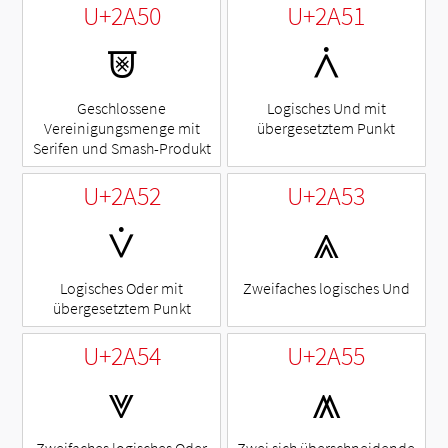
U+2A50
U+2A51
⩐
⩑
Geschlossene
Logisches Und mit
Vereinigungsmenge mit
übergesetztem Punkt
Serifen und Smash-Produkt
U+2A52
U+2A53
⩒
⩓
Logisches Oder mit
Zweifaches logisches Und
übergesetztem Punkt
U+2A54
U+2A55
⩔
⩕
Zweifaches logisches Oder
Zwei sich überschneidende