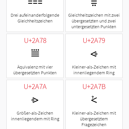
⩶
⩷
Drei aufeinanderfolgende
Gleichheitszeichen mit zwei
Gleichheitszeichen
übergesetzten und zwei
untergesetzten Punkten
U+2A78
U+2A79
⩸
⩹
Äquivalenz mit vier
Kleiner-als-Zeichen mit
übergesetzten Punkten
innenliegendem Ring
U+2A7A
U+2A7B
⩺
⩻
Größer-als-Zeichen
Kleiner-als-Zeichen mit
innenliegendem mit Ring
übergesetztem
Fragezeichen