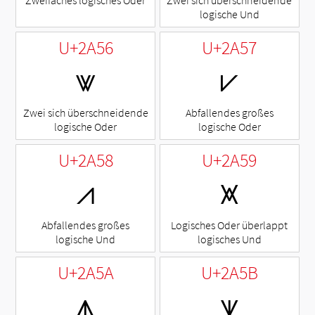
logische Und
U+2A56
U+2A57
⩖
⩗
Zwei sich überschneidende
Abfallendes großes
logische Oder
logische Oder
U+2A58
U+2A59
⩘
⩙
Abfallendes großes
Logisches Oder überlappt
logische Und
logisches Und
U+2A5A
U+2A5B
⩚
⩛