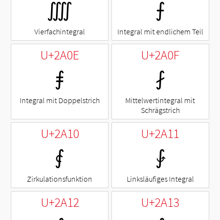
⨌
⨍
Vierfachintegral
Integral mit endlichem Teil
U+2A0E
U+2A0F
⨎
⨏
Integral mit Doppelstrich
Mittelwertintegral mit
Schrägstrich
U+2A10
U+2A11
⨐
⨑
Zirkulationsfunktion
Linksläufiges Integral
U+2A12
U+2A13