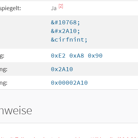
[2]
spiegelt:
Ja
&#10768;
&#x2A10;
&cirfnint;
g:
0xE2 0xA8 0x90
ng:
0x2A10
ng:
0x00002A10
hweise