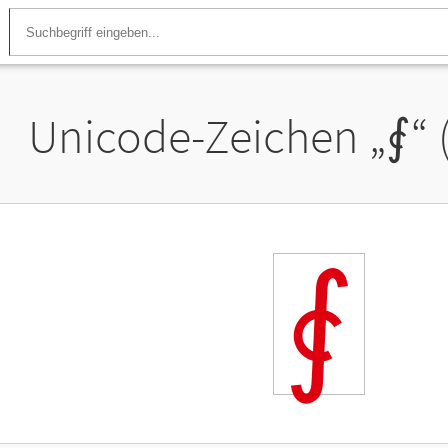
Unicode-Zeichen „
⨐
“
⨐