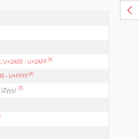
[4]
z, U+2A00 - U+2AFF
[4]
00 - U+FFFF
[5]
(Zyyy)
]