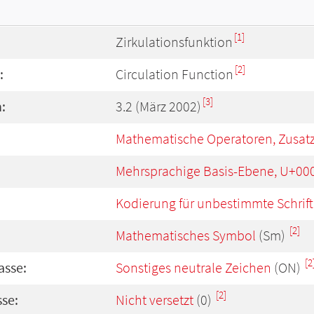
[1]
Zirkulationsfunktion
[2]
:
Circulation Function
[3]
:
3.2 (März 2002)
Mathematische Operatoren, Zusat
Mehrsprachige Basis-Ebene, U+00
Kodierung für unbestimmte Schrift
[2]
Mathematisches Symbol
(Sm)
[2
asse:
Sonstiges neutrale Zeichen
(ON)
[2]
se:
Nicht versetzt
(0)