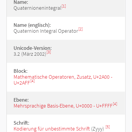
Name:
[1]
Quaternionenintegral
Name (englisch):
[2]
Quaternion Integral Operator
Unicode-Version:
[3]
3.2 (März 2002)
Block:
Mathematische Operatoren, Zusatz, U+2A00 -
[4]
U+2AFF
Ebene:
[4]
Mehrsprachige Basis-Ebene, U+0000 - U+FFFF
Schrift:
[5]
Kodierung für unbestimmte Schrift
(Zyyy)