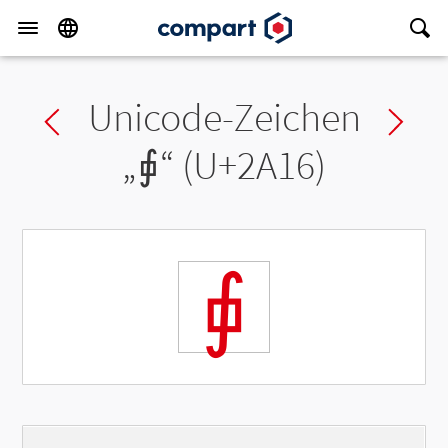
Unicode-Zeichen
Previous char
Ne
„
⨖
“ (U+2A16)
⨖