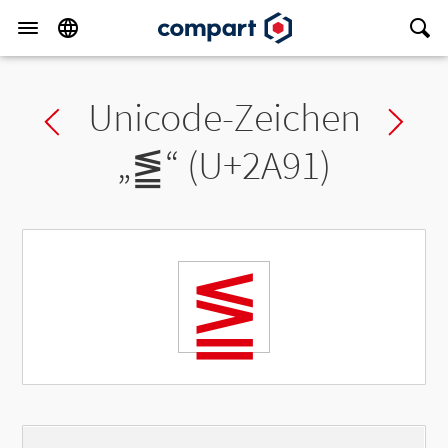
Unicode-Zeichen
Previous char
Ne
„
⪑
“ (U+2A91)
⪑