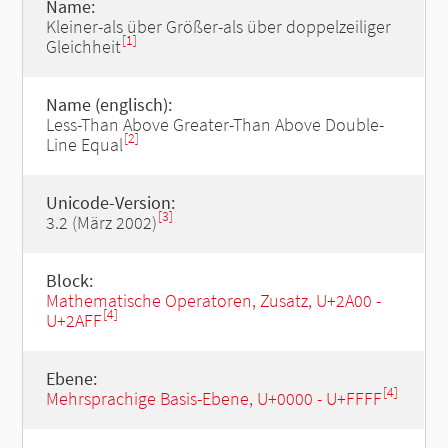
Name:
Kleiner-als über Größer-als über doppelzeiliger
[1]
Gleichheit
Name (englisch):
Less-Than Above Greater-Than Above Double-
[2]
Line Equal
Unicode-Version:
[3]
3.2 (März 2002)
Block:
Mathematische Operatoren, Zusatz, U+2A00 -
[4]
U+2AFF
Ebene:
[4]
Mehrsprachige Basis-Ebene, U+0000 - U+FFFF