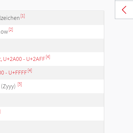
[1]
lzeichen
[2]
elow
[4]
z, U+2A00 - U+2AFF
[4]
00 - U+FFFF
[5]
(Zyyy)
]