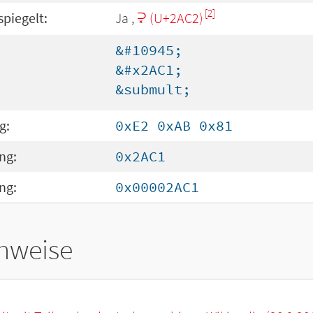
[2]
spiegelt:
Ja ,
⫂ (U+2AC2)
&#10945;
&#x2AC1;
&submult;
g:
0xE2 0xAB 0x81
ng:
0x2AC1
ng:
0x00002AC1
hweise