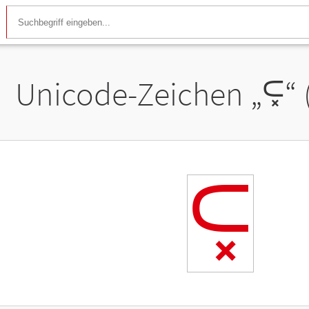
Unicode-Zeichen „
⫁
“
⫁