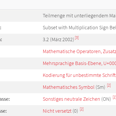
Teilmenge mit unterliegendem Ma
:
Subset with Multiplication Sign B
[3]
:
3.2 (März 2002)
Mathematische Operatoren, Zusat
Mehrsprachige Basis-Ebene, U+00
Kodierung für unbestimmte Schrift
[2]
Mathematisches Symbol
(Sm)
[2
asse:
Sonstiges neutrale Zeichen
(ON)
[2]
se:
Nicht versetzt
(0)