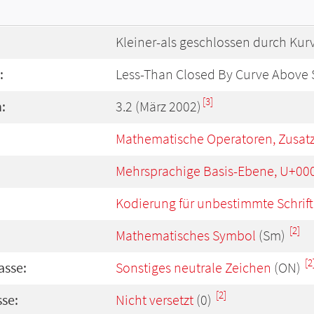
Kleiner-als geschlossen durch Kurv
:
Less-Than Closed By Curve Above 
[3]
:
3.2 (März 2002)
Mathematische Operatoren, Zusat
Mehrsprachige Basis-Ebene, U+00
Kodierung für unbestimmte Schrift
[2]
Mathematisches Symbol
(Sm)
[2
asse:
Sonstiges neutrale Zeichen
(ON)
[2]
se:
Nicht versetzt
(0)