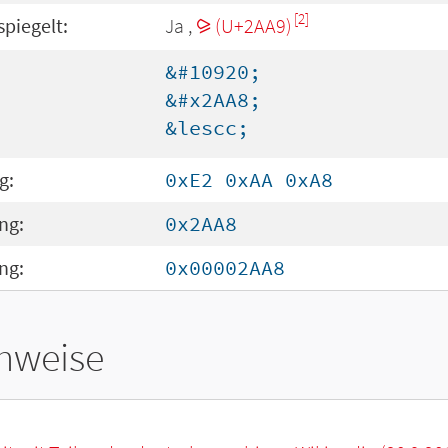
[2]
spiegelt:
Ja ,
⪩ (U+2AA9)
&#10920;
&#x2AA8;
&lescc;
g:
0xE2 0xAA 0xA8
ng:
0x2AA8
ng:
0x00002AA8
hweise