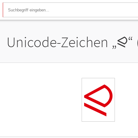
Unicode-Zeichen „
⪨
“
⪨