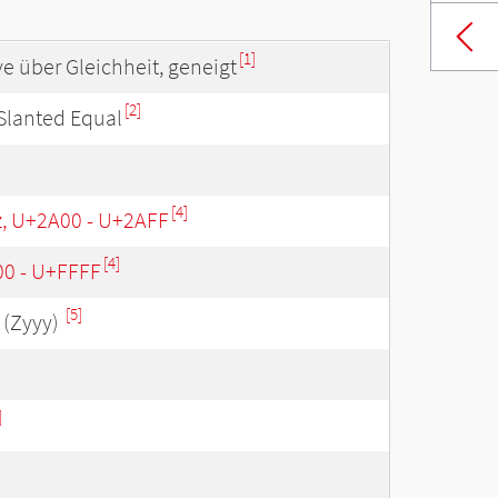
[1]
e über Gleichheit, geneigt
[2]
Slanted Equal
[4]
z, U+2A00 - U+2AFF
[4]
00 - U+FFFF
[5]
(Zyyy)
]