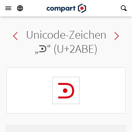
Unicode-Zeichen
Previous char
Ne
„
⪾
“ (U+2ABE)
⪾