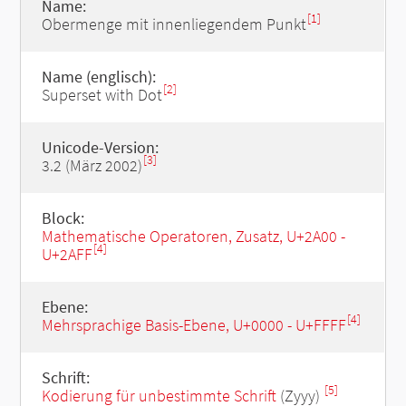
Name:
[1]
Obermenge mit innenliegendem Punkt
Name (englisch):
[2]
Superset with Dot
Unicode-Version:
[3]
3.2 (März 2002)
Block:
Mathematische Operatoren, Zusatz, U+2A00 -
[4]
U+2AFF
Ebene:
[4]
Mehrsprachige Basis-Ebene, U+0000 - U+FFFF
Schrift:
[5]
Kodierung für unbestimmte Schrift
(Zyyy)