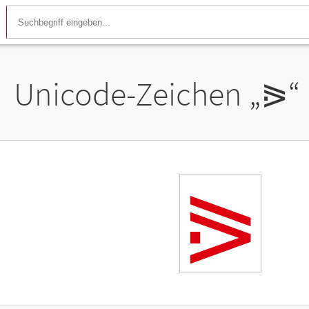
Unicode-Zeichen „
⪘
“
⪘