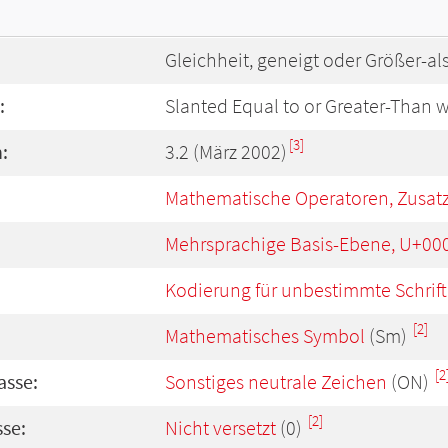
Gleichheit, geneigt oder Größer-a
:
Slanted Equal to or Greater-Than w
[3]
:
3.2 (März 2002)
Mathematische Operatoren, Zusat
Mehrsprachige Basis-Ebene, U+00
Kodierung für unbestimmte Schrift
[2]
Mathematisches Symbol
(Sm)
[2
asse:
Sonstiges neutrale Zeichen
(ON)
[2]
se:
Nicht versetzt
(0)