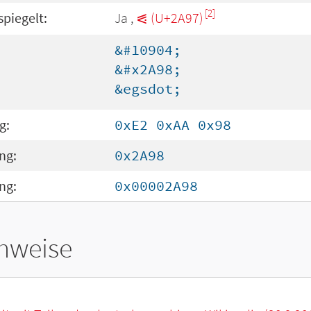
[2]
spiegelt:
Ja ,
⪗ (U+2A97)
&#10904;
&#x2A98;
&egsdot;
g:
0xE2 0xAA 0x98
ng:
0x2A98
ng:
0x00002A98
hweise