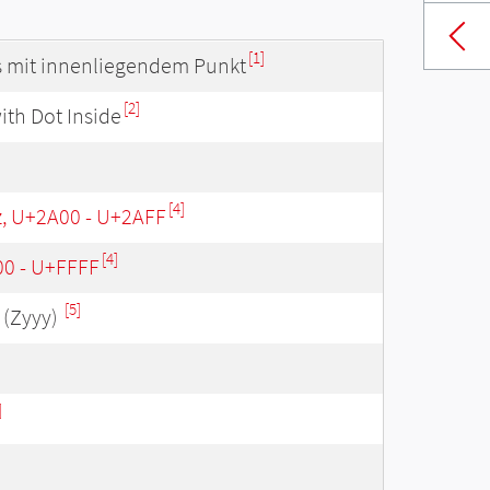
[1]
ls mit innenliegendem Punkt
[2]
ith Dot Inside
[4]
z, U+2A00 - U+2AFF
[4]
00 - U+FFFF
[5]
(Zyyy)
]