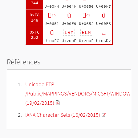
244
U+00F4
U+064F
U+0650
U+00F7
◌ّ
ù
◌ْ
û
0xF8
248
U+0651
U+00F9
U+0652
U+00FB
ü
ے
LRM
RLM
0xFC
252
U+00FC
U+200E
U+200F
U+06D2
Références
Unicode FTP -
/Public/MAPPINGS/VENDORS/MICSFT/WINDOWS/C
(19/02/2015)
IANA Character Sets (16/02/2015)