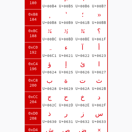
180
U+00B4
U+00B5
U+00B6
U+00B7
¸
¹
؛
»
0xB8
184
U+00B8
U+00B9
U+061B
U+00BB
¼
½
¾
؟
0xBC
188
U+00BC
U+00BD
U+00BE
U+061F
أ
آ
ء
ہ
0xC0
192
U+06C1
U+0621
U+0622
U+0623
ا
ئ
إ
ؤ
0xC4
196
U+0624
U+0625
U+0626
U+0627
ث
ت
ة
ب
0xC8
200
U+0628
U+0629
U+062A
U+062B
د
خ
ح
ج
0xCC
204
U+062C
U+062D
U+062E
U+062F
س
ز
ر
ذ
0xD0
208
U+0630
U+0631
U+0632
U+0633
ش
ص
ض
×
0xD4