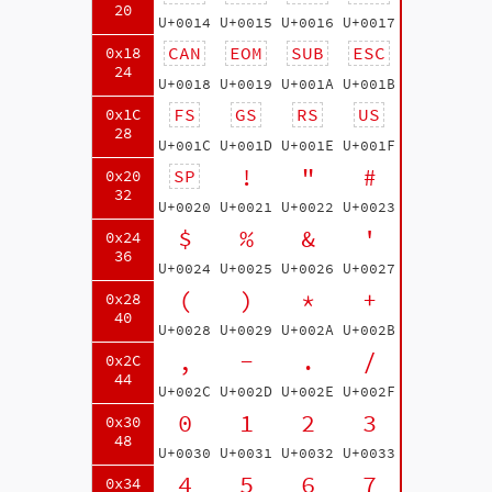
20
U+0014
U+0015
U+0016
U+0017
CAN
EOM
SUB
ESC
0x18
24
U+0018
U+0019
U+001A
U+001B
FS
GS
RS
US
0x1C
28
U+001C
U+001D
U+001E
U+001F
!
"
#
SP
0x20
32
U+0020
U+0021
U+0022
U+0023
$
%
&
'
0x24
36
U+0024
U+0025
U+0026
U+0027
(
)
*
+
0x28
40
U+0028
U+0029
U+002A
U+002B
,
-
.
/
0x2C
44
U+002C
U+002D
U+002E
U+002F
0
1
2
3
0x30
48
U+0030
U+0031
U+0032
U+0033
4
5
6
7
0x34