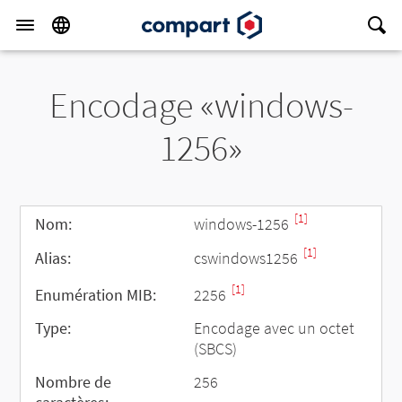
Encodage «windows-
1256»
[1]
Nom:
windows-1256
[1]
Alias:
cswindows1256
[1]
Enumération MIB:
2256
Type:
Encodage avec un octet
(SBCS)
Nombre de
256