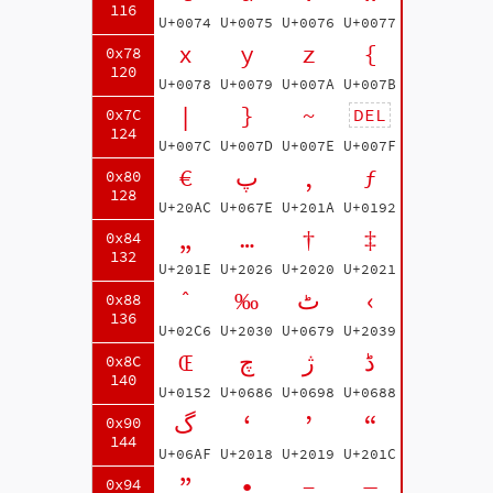
116
U+0074
U+0075
U+0076
U+0077
x
y
z
{
0x78
120
U+0078
U+0079
U+007A
U+007B
|
}
~
DEL
0x7C
124
U+007C
U+007D
U+007E
U+007F
€
پ
‚
ƒ
0x80
128
U+20AC
U+067E
U+201A
U+0192
„
…
†
‡
0x84
132
U+201E
U+2026
U+2020
U+2021
ˆ
‰
ٹ
‹
0x88
136
U+02C6
U+2030
U+0679
U+2039
Œ
چ
ژ
ڈ
0x8C
140
U+0152
U+0686
U+0698
U+0688
گ
‘
’
“
0x90
144
U+06AF
U+2018
U+2019
U+201C
”
•
–
—
0x94