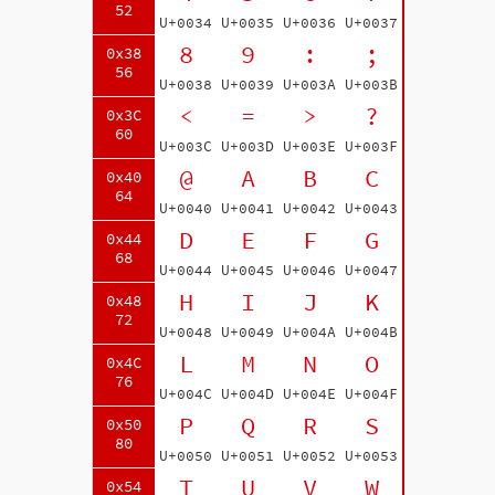
52
U+0034
U+0035
U+0036
U+0037
8
9
:
;
0x38
56
U+0038
U+0039
U+003A
U+003B
<
=
>
?
0x3C
60
U+003C
U+003D
U+003E
U+003F
@
A
B
C
0x40
64
U+0040
U+0041
U+0042
U+0043
D
E
F
G
0x44
68
U+0044
U+0045
U+0046
U+0047
H
I
J
K
0x48
72
U+0048
U+0049
U+004A
U+004B
L
M
N
O
0x4C
76
U+004C
U+004D
U+004E
U+004F
P
Q
R
S
0x50
80
U+0050
U+0051
U+0052
U+0053
T
U
V
W
0x54