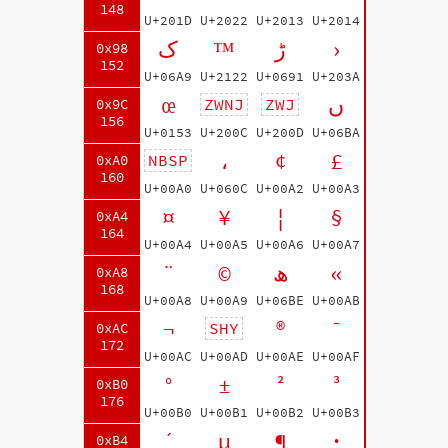
148
U+201D
U+2022
U+2013
U+2014
ک
™
ڑ
›
0x98
152
U+06A9
U+2122
U+0691
U+203A
œ
ں
ZWNJ
ZWJ
0x9C
156
U+0153
U+200C
U+200D
U+06BA
،
¢
£
NBSP
0xA0
160
U+00A0
U+060C
U+00A2
U+00A3
¤
¥
¦
§
0xA4
164
U+00A4
U+00A5
U+00A6
U+00A7
¨
©
ھ
«
0xA8
168
U+00A8
U+00A9
U+06BE
U+00AB
¬
®
¯
SHY
0xAC
172
U+00AC
U+00AD
U+00AE
U+00AF
°
±
²
³
0xB0
176
U+00B0
U+00B1
U+00B2
U+00B3
´
µ
¶
·
0xB4