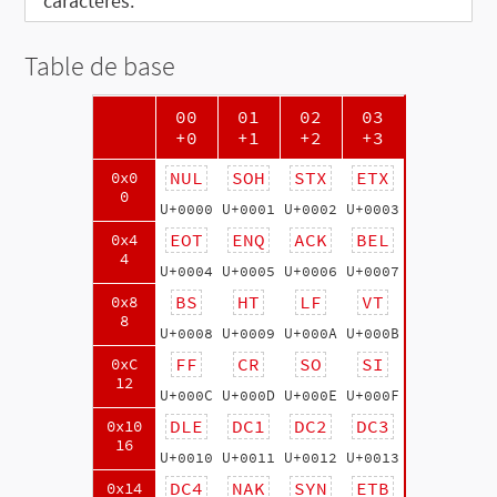
caractères:
Table de base
00
01
02
03
+0
+1
+2
+3
NUL
SOH
STX
ETX
0x0
0
U+0000
U+0001
U+0002
U+0003
EOT
ENQ
ACK
BEL
0x4
4
U+0004
U+0005
U+0006
U+0007
BS
HT
LF
VT
0x8
8
U+0008
U+0009
U+000A
U+000B
FF
CR
SO
SI
0xC
12
U+000C
U+000D
U+000E
U+000F
DLE
DC1
DC2
DC3
0x10
16
U+0010
U+0011
U+0012
U+0013
DC4
NAK
SYN
ETB
0x14