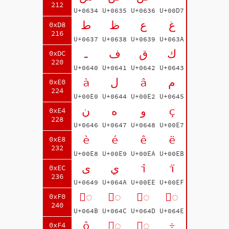
212
U+0634
U+0635
U+0636
U+00D7
غ
ع
ظ
ط
0xD8
216
U+0637
U+0638
U+0639
U+063A
ك
ق
ف
ـ
0xDC
220
U+0640
U+0641
U+0642
U+0643
à
ل
â
م
0xE0
224
U+00E0
U+0644
U+00E2
U+0645
ن
ه
و
ç
0xE4
228
U+0646
U+0647
U+0648
U+00E7
è
é
ê
ë
0xE8
232
U+00E8
U+00E9
U+00EA
U+00EB
ى
ي
î
ï
0xEC
236
U+0649
U+064A
U+00EE
U+00EF
◌ً
◌ٌ
◌ٍ
◌َ
0xF0
240
U+064B
U+064C
U+064D
U+064E
ô
◌ُ
◌ِ
÷
0xF4