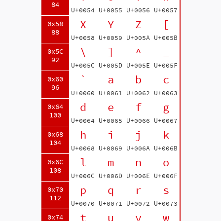
84
U+0054
U+0055
U+0056
U+0057
X
Y
Z
[
0x58
88
U+0058
U+0059
U+005A
U+005B
\
]
^
_
0x5C
92
U+005C
U+005D
U+005E
U+005F
`
a
b
c
0x60
96
U+0060
U+0061
U+0062
U+0063
d
e
f
g
0x64
100
U+0064
U+0065
U+0066
U+0067
h
i
j
k
0x68
104
U+0068
U+0069
U+006A
U+006B
l
m
n
o
0x6C
108
U+006C
U+006D
U+006E
U+006F
p
q
r
s
0x70
112
U+0070
U+0071
U+0072
U+0073
t
u
v
w
0x74