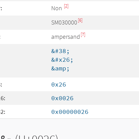
[2]
:
Non
[6]
SM030000
[7]
:
ampersand
&#38;
&#x26;
&amp;
:
0x26
6:
0x0026
2:
0x00000026