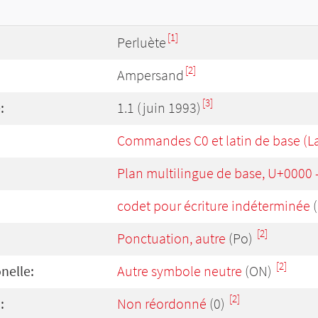
[1]
Perluète
[2]
Ampersand
[3]
:
1.1 (juin 1993)
Commandes C0 et latin de base (La
Plan multilingue de base, U+0000
codet pour écriture indéterminée
(
[2]
Ponctuation, autre
(Po)
[2]
onelle:
Autre symbole neutre
(ON)
[2]
:
Non réordonné
(0)