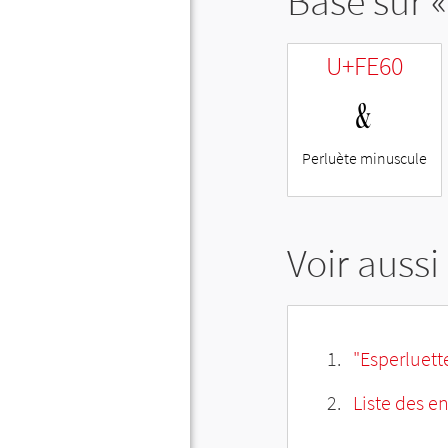
Basé sur «
U+FE60
﹠
Perluète minuscule
Voir aussi
"Esperluett
Liste des e