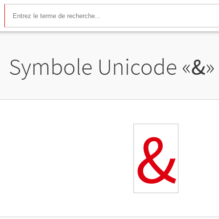
Symbole Unicode «
&
»
&