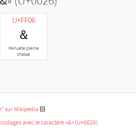
&
» (U+0026)
U+FF06
＆
Perluète pleine
chasse
e" sur Wikipedia
ncodages avec le caractère «&» (U+0026)