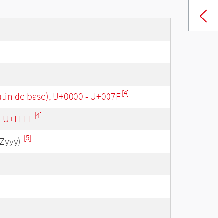
[4]
tin de base), U+0000 - U+007F
[4]
 - U+FFFF
[5]
Zyyy)