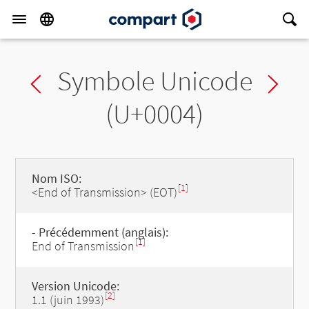
Symbole Unicode
Previous char
Ne
(U+0004)
Nom ISO:
[1]
<End of Transmission> (EOT)
- Précédemment (anglais):
[1]
End of Transmission
Version Unicode:
[2]
1.1 (juin 1993)