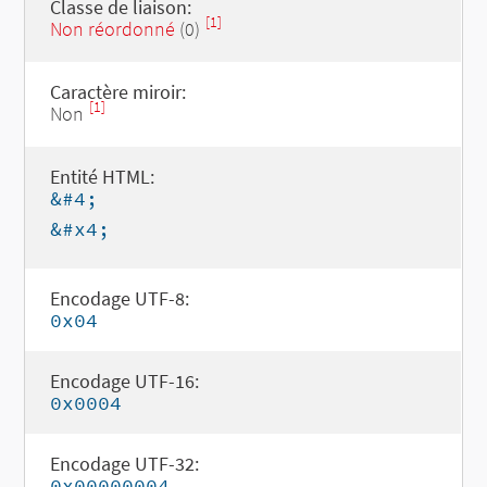
Classe de liaison:
[1]
Non réordonné
(0)
Caractère miroir:
[1]
Non
Entité HTML:
&#4;
&#x4;
Encodage UTF-8:
0x04
Encodage UTF-16:
0x0004
Encodage UTF-32:
0x00000004