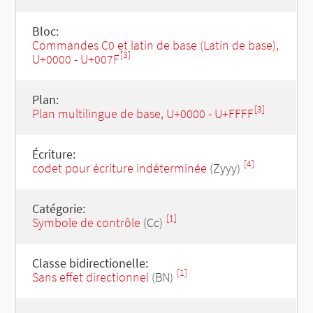
Bloc:
Commandes C0 et latin de base (Latin de base),
[3]
U+0000 - U+007F
Plan:
[3]
Plan multilingue de base, U+0000 - U+FFFF
Écriture:
[4]
codet pour écriture indéterminée
(Zyyy)
Catégorie:
[1]
Symbole de contrôle
(Cc)
Classe bidirectionelle:
[1]
Sans effet directionnel
(BN)