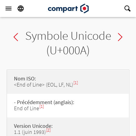
Symbole Unicode
Previous char
Ne
(U+000A)
Nom ISO:
[1]
<End of Line> (EOL, LF, NL)
- Précédemment (anglais):
[1]
End of Line
Version Unicode:
[2]
1.1 (juin 1993)