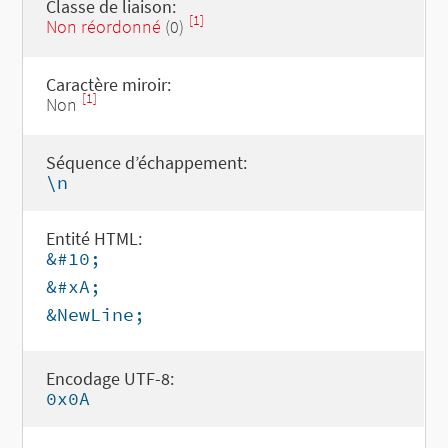
Classe de liaison:
[1]
Non réordonné
(0)
Caractère miroir:
[1]
Non
Séquence d’échappement:
\n
Entité HTML:
&#10;
&#xA;
&NewLine;
Encodage UTF-8:
0x0A