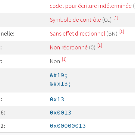
codet pour écriture indéterminée
(
[1]
Symbole de contrôle
(Cc)
[1]
onelle:
Sans effet directionnel
(BN)
[1]
:
Non réordonné
(0)
[1]
:
Non
&#19;
&#x13;
:
0x13
6:
0x0013
2:
0x00000013