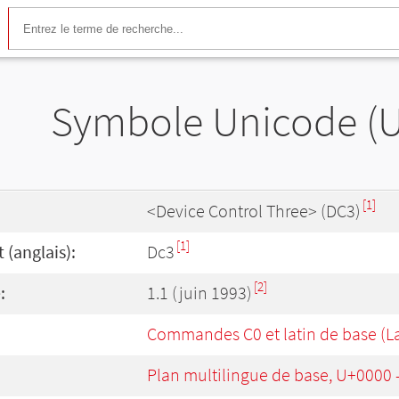
Symbole Unicode (
[1]
<Device Control Three> (DC3)
[1]
(anglais):
Dc3
[2]
:
1.1 (juin 1993)
Commandes C0 et latin de base (La
Plan multilingue de base, U+0000