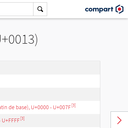
U+0013)
[3]
tin de base), U+0000 - U+007F
[3]
 - U+FFFF