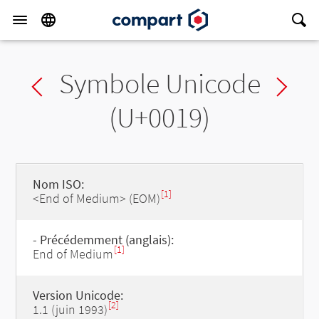
Symbole Unicode
Previous char
Ne
(U+0019)
Nom ISO:
[1]
<End of Medium> (EOM)
- Précédemment (anglais):
[1]
End of Medium
Version Unicode:
[2]
1.1 (juin 1993)