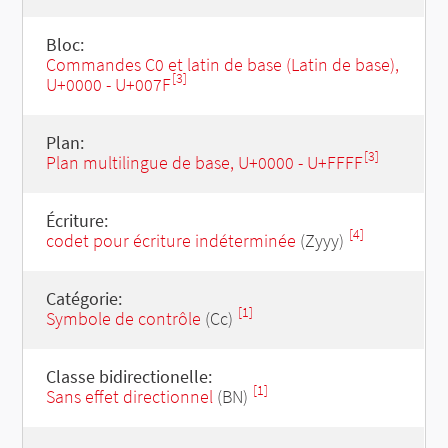
Bloc:
Commandes C0 et latin de base (Latin de base),
[3]
U+0000 - U+007F
Plan:
[3]
Plan multilingue de base, U+0000 - U+FFFF
Écriture:
[4]
codet pour écriture indéterminée
(Zyyy)
Catégorie:
[1]
Symbole de contrôle
(Cc)
Classe bidirectionelle:
[1]
Sans effet directionnel
(BN)