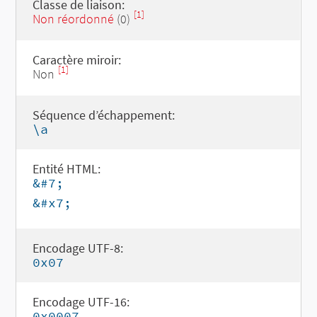
Classe de liaison:
[1]
Non réordonné
(0)
Caractère miroir:
[1]
Non
Séquence d’échappement:
\a
Entité HTML:
&#7;
&#x7;
Encodage UTF-8:
0x07
Encodage UTF-16:
0x0007