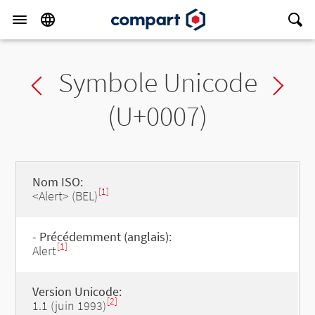
Symbole Unicode
Previous char
Ne
(U+0007)
Nom ISO:
[1]
<Alert> (BEL)
- Précédemment (anglais):
[1]
Alert
Version Unicode:
[2]
1.1 (juin 1993)