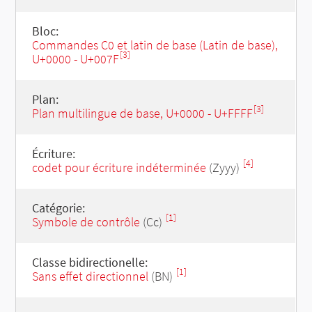
Bloc:
Commandes C0 et latin de base (Latin de base),
[3]
U+0000 - U+007F
Plan:
[3]
Plan multilingue de base, U+0000 - U+FFFF
Écriture:
[4]
codet pour écriture indéterminée
(Zyyy)
Catégorie:
[1]
Symbole de contrôle
(Cc)
Classe bidirectionelle:
[1]
Sans effet directionnel
(BN)