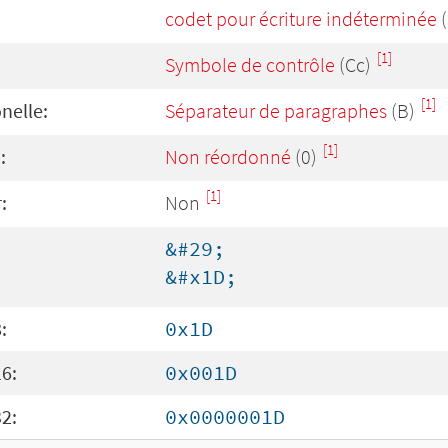
codet pour écriture indéterminée
(
[1]
Symbole de contrôle
(Cc)
[1]
onelle:
Séparateur de paragraphes
(B)
[1]
:
Non réordonné
(0)
[1]
:
Non
&#29;
&#x1D;
:
0x1D
6:
0x001D
2:
0x0000001D