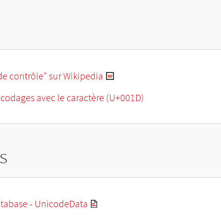
de contrôle" sur Wikipedia
ncodages avec le caractère (U+001D)
s
tabase - UnicodeData