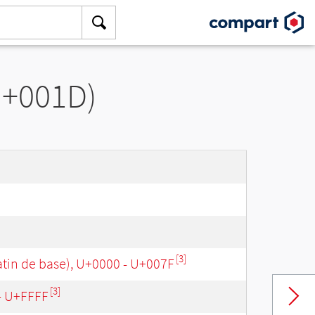
U+001D)
[3]
tin de base), U+0000 - U+007F
[3]
 - U+FFFF