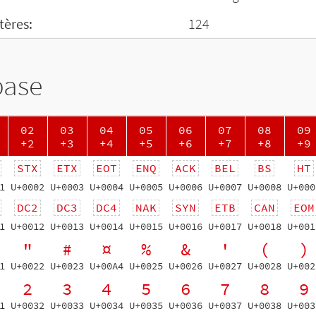
tères:
124
base
02
03
04
05
06
07
08
09
+2
+3
+4
+5
+6
+7
+8
+9
STX
ETX
EOT
ENQ
ACK
BEL
BS
HT
1
U+0002
U+0003
U+0004
U+0005
U+0006
U+0007
U+0008
U+000
DC2
DC3
DC4
NAK
SYN
ETB
CAN
EOM
1
U+0012
U+0013
U+0014
U+0015
U+0016
U+0017
U+0018
U+001
"
#
¤
%
&
'
(
)
1
U+0022
U+0023
U+00A4
U+0025
U+0026
U+0027
U+0028
U+002
2
3
4
5
6
7
8
9
1
U+0032
U+0033
U+0034
U+0035
U+0036
U+0037
U+0038
U+003