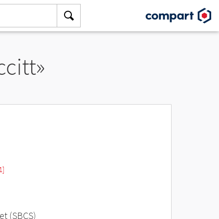
citt»
1]
et (SBCS)