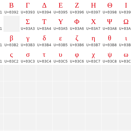
Β
Γ
Δ
Ε
Ζ
Η
Θ
Ι
1
U+0392
U+0393
U+0394
U+0395
U+0396
U+0397
U+0398
U+039
Σ
Τ
Υ
Φ
Χ
Ψ
Ω
1
U+03A3
U+03A4
U+03A5
U+03A6
U+03A7
U+03A8
U+03A
β
γ
δ
ε
ζ
η
θ
ι
1
U+03B2
U+03B3
U+03B4
U+03B5
U+03B6
U+03B7
U+03B8
U+03B
ς
σ
τ
υ
φ
χ
ψ
ω
1
U+03C2
U+03C3
U+03C4
U+03C5
U+03C6
U+03C7
U+03C8
U+03C