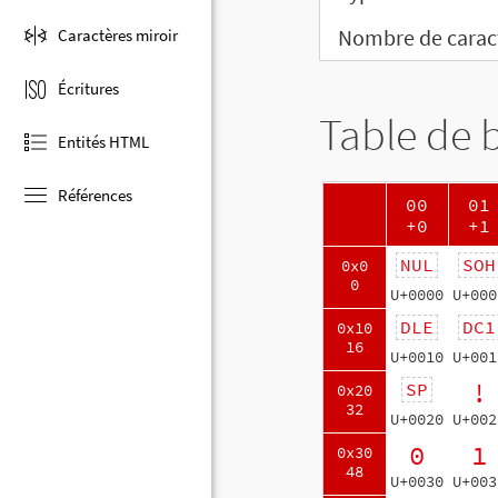
Nombre de carac
Caractères miroir
Écritures
Table de 
Entités HTML
Références
00
01
+0
+1
NUL
SOH
0x0
0
U+0000
U+000
DLE
DC1
0x10
16
U+0010
U+001
!
SP
0x20
32
U+0020
U+002
0
1
0x30
48
U+0030
U+003