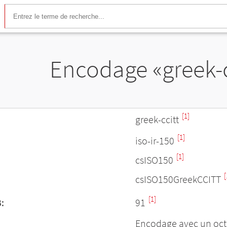
Encodage «greek-c
[1]
greek-ccitt
[1]
iso-ir-150
[1]
csISO150
[
csISO150GreekCCITT
[1]
:
91
Encodage avec un oct