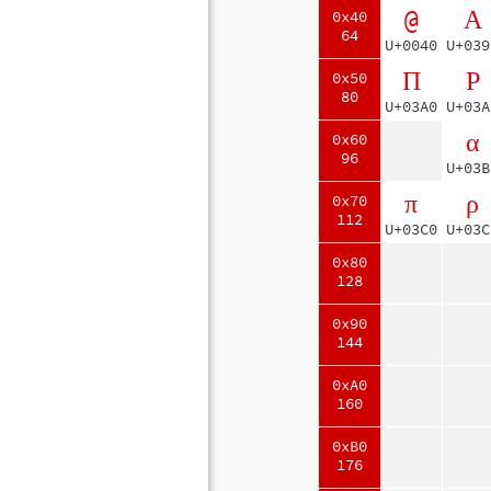
@
Α
0x40
64
U+0040
U+039
Π
Ρ
0x50
80
U+03A0
U+03A
α
0x60
96
U+03B
π
ρ
0x70
112
U+03C0
U+03C
0x80
128
0x90
144
0xA0
160
0xB0
176