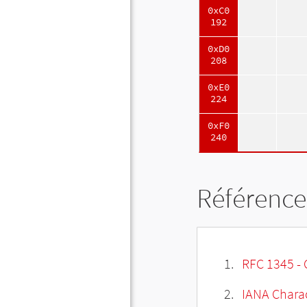
0xC0
192
0xD0
208
0xE0
224
0xF0
240
Référence
RFC 1345 - 
IANA Charac