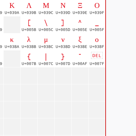
Κ
Λ
Μ
Ν
Ξ
Ο
9
U+039A
U+039B
U+039C
U+039D
U+039E
U+039F
[
\
]
^
_
9
U+005B
U+005C
U+005D
U+005E
U+005F
κ
λ
μ
ν
ξ
ο
9
U+03BA
U+03BB
U+03BC
U+03BD
U+03BE
U+03BF
{
|
}
¯
DEL
9
U+007B
U+007C
U+007D
U+00AF
U+007F