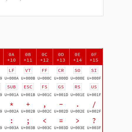
0A
0B
0C
0D
0E
0F
+10
+11
+12
+13
+14
+15
LF
VT
FF
CR
SO
SI
9
U+000A
U+000B
U+000C
U+000D
U+000E
U+000F
SUB
ESC
FS
GS
RS
US
9
U+001A
U+001B
U+001C
U+001D
U+001E
U+001F
*
+
,
-
.
/
9
U+002A
U+002B
U+002C
U+002D
U+002E
U+002F
:
;
<
=
>
?
9
U+003A
U+003B
U+003C
U+003D
U+003E
U+003F