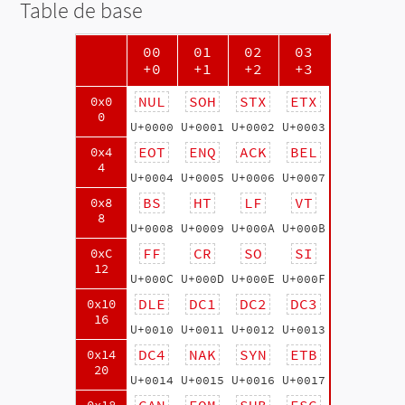
Table de base
00
01
02
03
+0
+1
+2
+3
NUL
SOH
STX
ETX
0x0
0
U+0000
U+0001
U+0002
U+0003
EOT
ENQ
ACK
BEL
0x4
4
U+0004
U+0005
U+0006
U+0007
BS
HT
LF
VT
0x8
8
U+0008
U+0009
U+000A
U+000B
FF
CR
SO
SI
0xC
12
U+000C
U+000D
U+000E
U+000F
DLE
DC1
DC2
DC3
0x10
16
U+0010
U+0011
U+0012
U+0013
DC4
NAK
SYN
ETB
0x14
20
U+0014
U+0015
U+0016
U+0017
CAN
EOM
SUB
ESC