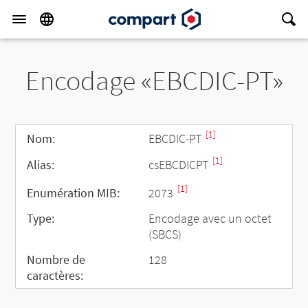
Encodage «EBCDIC-PT»
[1]
Nom:
EBCDIC-PT
[1]
Alias:
csEBCDICPT
[1]
Enumération MIB:
2073
Type:
Encodage avec un octet
(SBCS)
Nombre de
128
caractères: