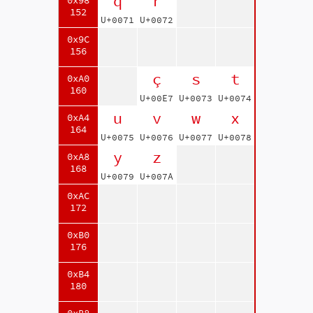
q
r
0x98
152
U+0071
U+0072
0x9C
156
ç
s
t
0xA0
160
U+00E7
U+0073
U+0074
u
v
w
x
0xA4
164
U+0075
U+0076
U+0077
U+0078
y
z
0xA8
168
U+0079
U+007A
0xAC
172
0xB0
176
0xB4
180