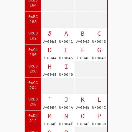
0xB8
184
0xBC
188
ã
A
B
C
0xC0
192
U+00E3
U+0041
U+0042
U+0043
D
E
F
G
0xC4
196
U+0044
U+0045
U+0046
U+0047
H
I
0xC8
200
U+0048
U+0049
0xCC
204
´
J
K
L
0xD0
208
U+00B4
U+004A
U+004B
U+004C
M
N
O
P
0xD4
212
U+004D
U+004E
U+004F
U+0050