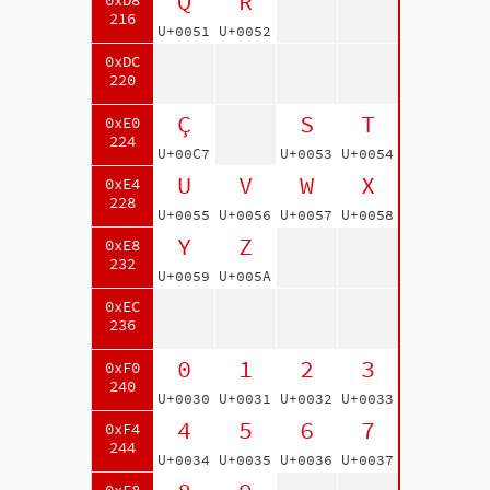
Q
R
0xD8
216
U+0051
U+0052
0xDC
220
Ç
S
T
0xE0
224
U+00C7
U+0053
U+0054
U
V
W
X
0xE4
228
U+0055
U+0056
U+0057
U+0058
Y
Z
0xE8
232
U+0059
U+005A
0xEC
236
0
1
2
3
0xF0
240
U+0030
U+0031
U+0032
U+0033
4
5
6
7
0xF4
244
U+0034
U+0035
U+0036
U+0037