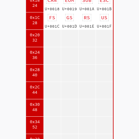
0x18
24
U+0018
U+0019
U+001A
U+001B
FS
GS
RS
US
0x1C
28
U+001C
U+001D
U+001E
U+001F
0x20
32
0x24
36
0x28
40
0x2C
44
0x30
48
0x34
52