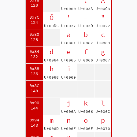
`
:
Ã
0x78
120
U+0060
U+003A
U+00C3
Õ
'
=
"
0x7C
124
U+00D5
U+0027
U+003D
U+0022
a
b
c
0x80
128
U+0061
U+0062
U+0063
d
e
f
g
0x84
132
U+0064
U+0065
U+0066
U+0067
h
i
0x88
136
U+0068
U+0069
0x8C
140
j
k
l
0x90
144
U+006A
U+006B
U+006C
m
n
o
p
0x94
148
U+006D
U+006E
U+006F
U+0070