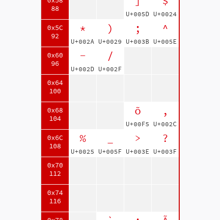
]
$
0x58
88
U+005D
U+0024
*
)
;
^
0x5C
92
U+002A
U+0029
U+003B
U+005E
-
/
0x60
96
U+002D
U+002F
0x64
100
õ
,
0x68
104
U+00F5
U+002C
%
_
>
?
0x6C
108
U+0025
U+005F
U+003E
U+003F
0x70
112
0x74
116