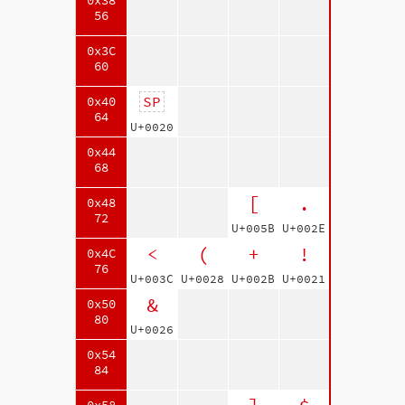
0x38
56
0x3C
60
SP
0x40
64
U+0020
0x44
68
[
.
0x48
72
U+005B
U+002E
<
(
+
!
0x4C
76
U+003C
U+0028
U+002B
U+0021
&
0x50
80
U+0026
0x54
84