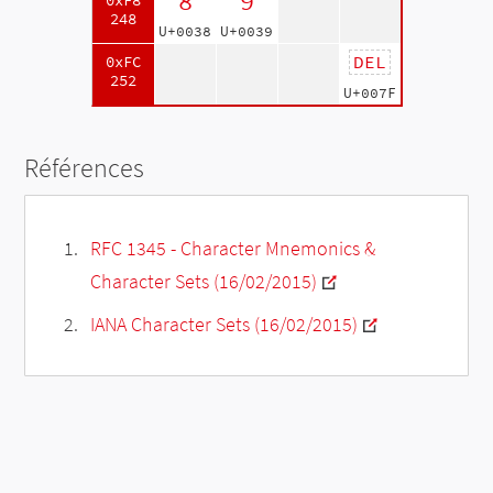
8
9
0xF8
248
U+0038
U+0039
DEL
0xFC
252
U+007F
Références
RFC 1345 - Character Mnemonics &
Character Sets (16/02/2015)
IANA Character Sets (16/02/2015)